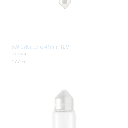
5W pylsupera 41mm 12V
PH12864
177 kr