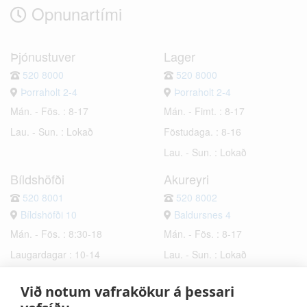
Opnunartími
Þjónustuver
Lager
520 8000
520 8000
Þorraholt 2-4
Þorraholt 2-4
Mán. - Fös. : 8-17
Mán. - Fimt. : 8-17
Lau. - Sun. : Lokað
Föstudaga. : 8-16
Lau. - Sun. : Lokað
Bíldshöfði
Akureyri
520 8001
520 8002
Bíldshöfði 10
Baldursnes 4
Mán. - Fös. : 8:30-18
Mán. - Fös. : 8-17
Laugardagar : 10-14
Lau. - Sun. : Lokað
Sunnudagar : Lokað
Við notum vafrakökur á þessari
Hafnarfjörður
Selfoss