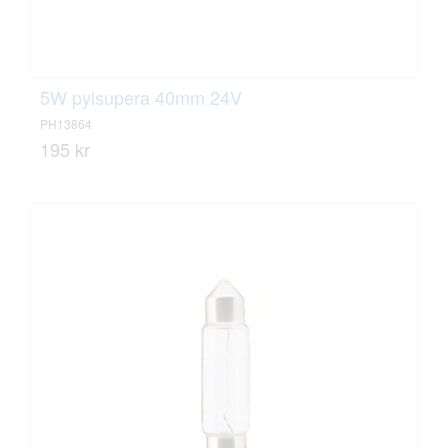
5W pylsupera 40mm 24V
PH13864
195 kr