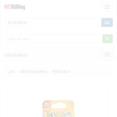
Toggl
naviga
Vöruflokkar
Toggl
naviga
Ljós
Aðrar ljósaperur
Pylsuperur