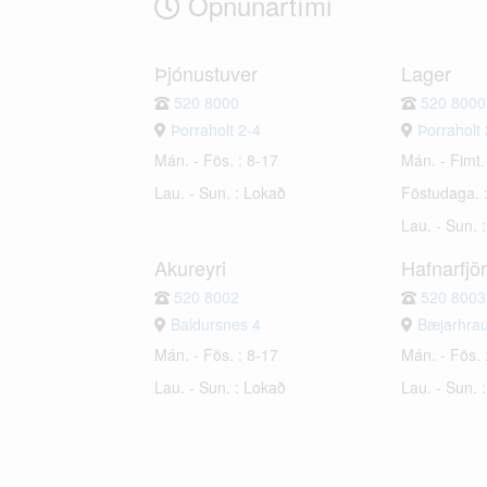
Opnunartími
Þjónustuver
Lager
520 8000
520 8000
Þorraholt 2-4
Þorraholt 
Mán. - Fös. : 8-17
Mán. - Fimt.
Lau. - Sun. : Lokað
Föstudaga. 
Lau. - Sun. 
Akureyri
Hafnarfjö
520 8002
520 8003
Baldursnes 4
Bæjarhra
Mán. - Fös. : 8-17
Mán. - Fös. 
Lau. - Sun. : Lokað
Lau. - Sun. 