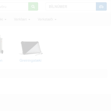
ki
Verkfæri
Verkstæði
on
Greiningatæki