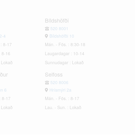
Bíldshöfði
520 8001
2-4
Bíldshöfði 10
 : 8-17
Mán. - Fös. : 8:30-18
: 8-16
Laugardagar : 10-14
: Lokað
Sunnudagar : Lokað
rður
Selfoss
520 8006
un 6
Hrísmýri 2a
: 8-17
Mán. - Fös. : 8-17
: Lokað
Lau. - Sun. : Lokað