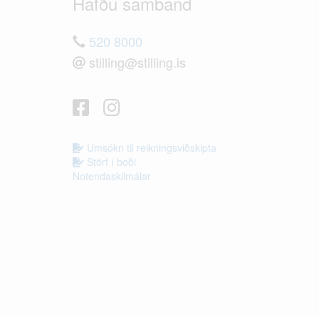
Hafðu samband
520 8000
stilling@stilling.is
Umsókn til reikningsviðskipta
Störf í boði
Notendaskilmálar