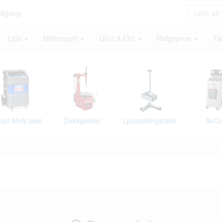
aðgang
Ljós
Mótorsport
Olíur & Efni
Rafgeymar
Tæ
iqui Moly tæki
Dekkjavélar
Ljósastillingatæki
AirC