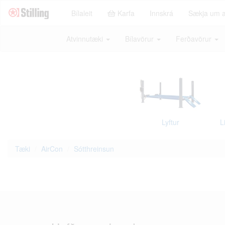
Bílaleit
Karfa
Innskrá
Sækja um 
Atvinnutæki
Bílavörur
Ferðavörur
Lyftur
L
Tæki
AirCon
Sótthreinsun