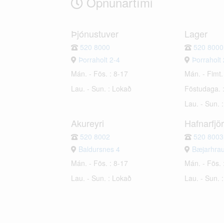
Opnunartími
Þjónustuver
Lager
520 8000
520 8000
Þorraholt 2-4
Þorraholt 
Mán. - Fös. : 8-17
Mán. - Fimt.
Lau. - Sun. : Lokað
Föstudaga. 
Lau. - Sun. 
Akureyri
Hafnarfjö
520 8002
520 8003
Baldursnes 4
Bæjarhra
Mán. - Fös. : 8-17
Mán. - Fös. 
Lau. - Sun. : Lokað
Lau. - Sun. 