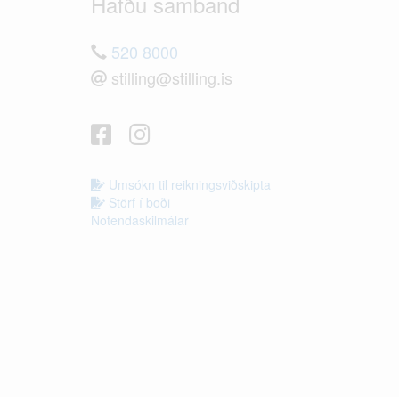
Hafðu samband
520 8000
stilling@stilling.is
Umsókn til reikningsviðskipta
Störf í boði
Notendaskilmálar