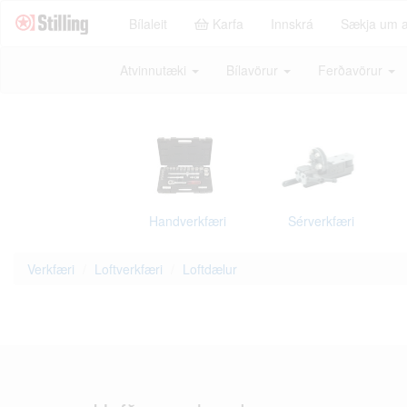
Bílaleit
Karfa
Innskrá
Sækja um 
Atvinnutæki
Bílavörur
Ferðavörur
Handverkfæri
Sérverkfæri
Verkfæri
Loftverkfæri
Loftdælur