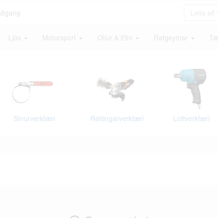
aðgang
Ljós
Mótorsport
Olíur & Efni
Rafgeymar
Tæ
Smurverkfæri
Réttingarverkfæri
Loftverkfæri