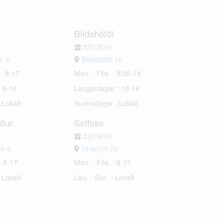
Bíldshöfði
520 8001
2-4
Bíldshöfði 10
 : 8-17
Mán. - Fös. : 8:30-18
: 8-16
Laugardagar : 10-14
: Lokað
Sunnudagar : Lokað
rður
Selfoss
520 8006
un 6
Hrísmýri 2a
: 8-17
Mán. - Fös. : 8-17
: Lokað
Lau. - Sun. : Lokað