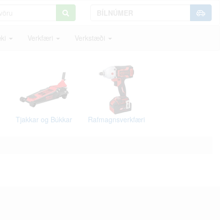
ki
Verkfæri
Verkstæði
Tjakkar og Búkkar
Rafmagnsverkfæri