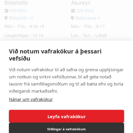
Bíldshöfði
Akureyri
520 8001
520 8002
Bíldshöfði 10
Baldursnes 4
Mán. - Fös. : 8:30-18
Mán. - Fös. : 8-17
Laugardagar : 10-14
Lau. - Sun. : Lokað
Sunnudagar : Lokað
Við notum vafrakökur á þessari
Hafnarfjörður
Selfoss
vefsíðu
520 8003
520 8006
Við notum vafrakökur til að safna og greina upplýsingar
Bæjarhraun 6
Hrísmýri 2a
um notkun og virkni vefsíðunnar, til að geta notað
Mán. - Fös. : 8-17
Mán. - Fös. : 8-17
lausnir frá samfélagsmiðlum og til að bæta efni og birta
Lau. - Sun. : Lokað
Lau. - Sun. : Lokað
viðeigandi markaðsefni.
Nánar um vafrakökur
Leyfa vafrakökur
Stillingar á vafrakökum