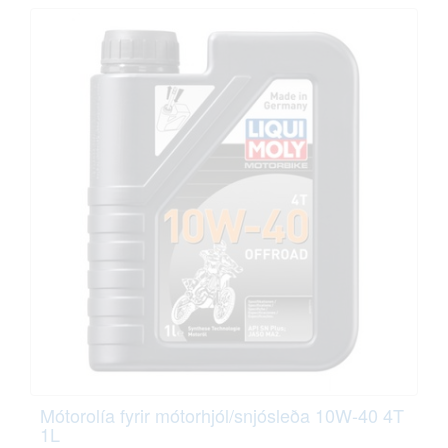
Mótorolía fyrir mótorhjól/snjósleða 10W-40 4T
1L