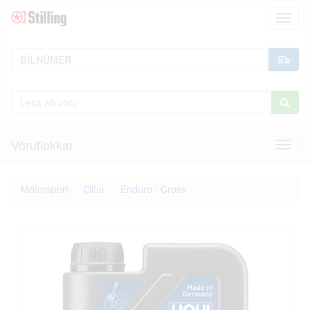
Toggl
naviga
Vöruflokkar
Toggl
naviga
Mótorsport
Olíur
Enduro / Cross