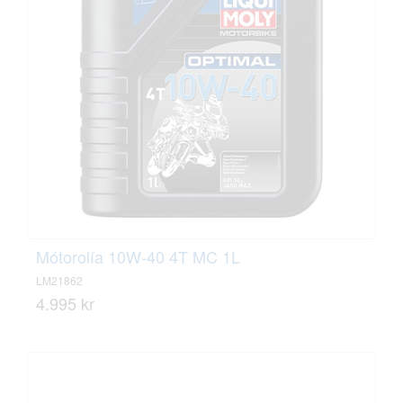
Mótorolía 10W-40 4T MC 1L
LM21862
4.995 kr