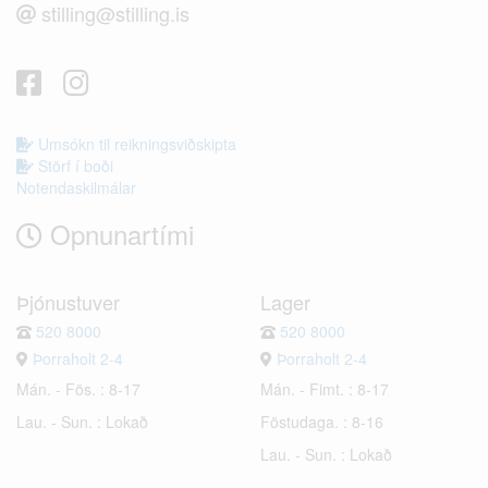
stilling@stilling.is
Umsókn til reikningsviðskipta
Störf í boði
Notendaskilmálar
Opnunartími
Þjónustuver
Lager
520 8000
520 8000
Þorraholt 2-4
Þorraholt 2-4
Mán. - Fös. : 8-17
Mán. - Fimt. : 8-17
Lau. - Sun. : Lokað
Föstudaga. : 8-16
Lau. - Sun. : Lokað