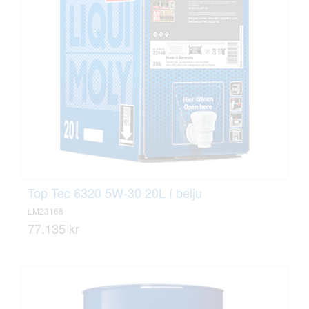
Top Tec 6320 5W-30 20L í belju
LM23168
77.135 kr