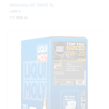
Mótorolía HC 5W30 5L
LM8973
17.995 kr