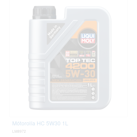
Mótorolía HC 5W30 1L
LM8972