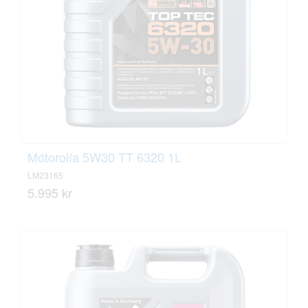
Mótorolía 5W30 TT 6320 1L
LM23165
5.995 kr