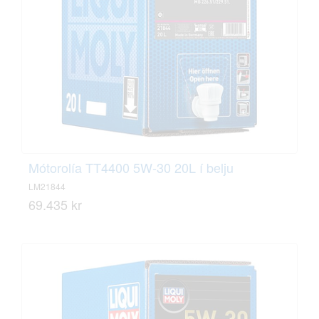
Mótorolía TT4400 5W-30 20L í belju
LM21844
69.435 kr