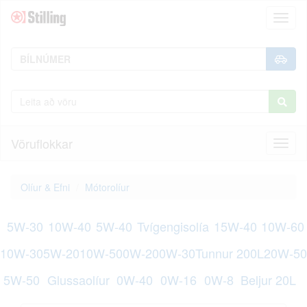
Toggl
naviga
Vöruflokkar
Toggl
naviga
Olíur & Efni
Mótorolíur
5W-30
10W-40
5W-40
Tvígengisolía
15W-40
10W-60
10W-30
5W-20
10W-50
0W-20
0W-30
Tunnur 200L
20W-50
5W-50
Glussaolíur
0W-40
0W-16
0W-8
Beljur 20L