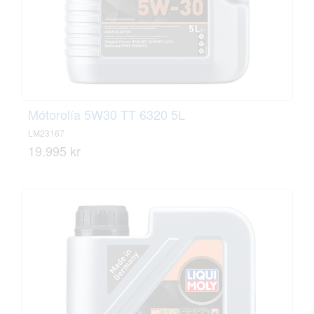
Mótorolía 5W30 TT 6320 5L
LM23167
19.995 kr