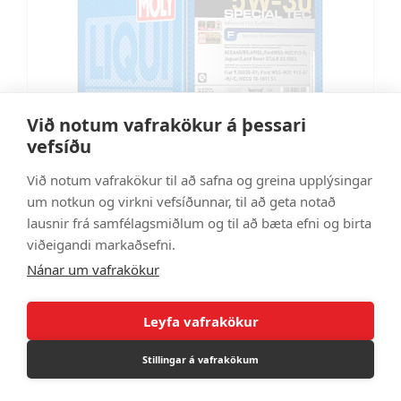
Við notum vafrakökur á þessari
vefsíðu
Við notum vafrakökur til að safna og greina upplýsingar
um notkun og virkni vefsíðunnar, til að geta notað
lausnir frá samfélagsmiðlum og til að bæta efni og birta
viðeigandi markaðsefni.
Mótorolía 5W30 Spec.Tec F 20L í belju
Nánar um vafrakökur
LM21841
50.995 kr
Leyfa vafrakökur
Stillingar á vafrakökum