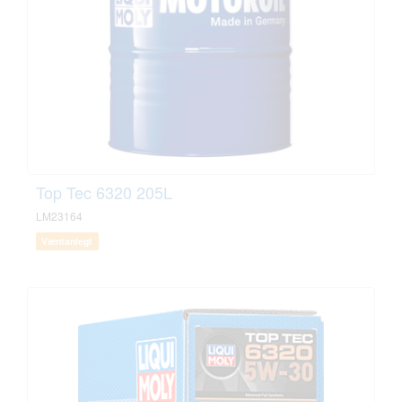
Top Tec 6320 205L
LM23164
Væntanlegt