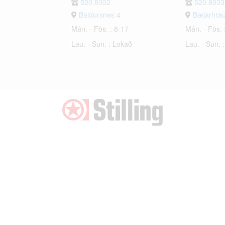
520 8002
520 8003
Baldursnes 4
Bæjarhra
Mán. - Fös. : 8-17
Mán. - Fös. 
Lau. - Sun. : Lokað
Lau. - Sun. 