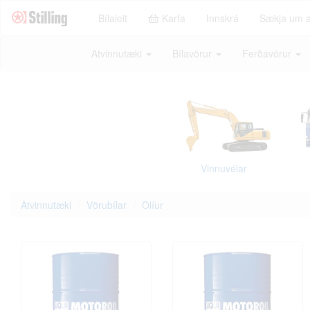
Bílaleit
Karfa
Innskrá
Sækja um 
Atvinnutæki
Bílavörur
Ferðavörur
Vinnuvélar
Atvinnutæki
Vörubílar
Olíur