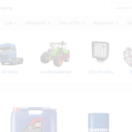
aðgang
Ljós
Mótorsport
Olíur & Efni
Rafgeymar
Tæ
Vörubílar
Landbúnaðartæki
LED vinnuljós
B