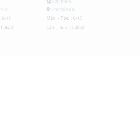
520 8006
un 6
Hrísmýri 2a
: 8-17
Mán. - Fös. : 8-17
: Lokað
Lau. - Sun. : Lokað