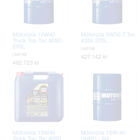
Mótorolía 10W40
Mótorolía 5W30 T.Tec
Truck Top Tec 4050 -
4350 205L
205L
LM3788
LM3798
427.142 kr
492.723 kr
Mótorolía 10W40
Mótorolía 15W-40
Truck Top Tec 4050
SHPD - 60l