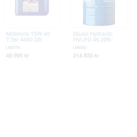
Mótorolía 15W-40
Glussi Hydraulic
T.Tec 4450 20l
HVLPD 46 205l
LM3778
LM6952
46.995 kr
214.830 kr