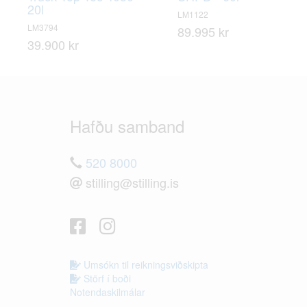
20l
LM1122
LM3794
89.995 kr
39.900 kr
Hafðu samband
520 8000
stilling@stilling.is
Umsókn til reikningsviðskipta
Störf í boði
Notendaskilmálar