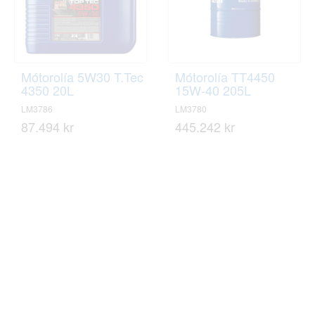
Mótorolía 5W30 T.Tec
Mótorolía TT4450
4350 20L
15W-40 205L
LM3786
LM3780
87.494 kr
445.242 kr