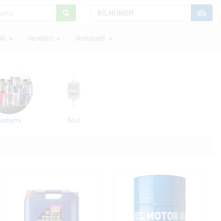
ki
Verkfæri
Verkstæði
ætiefni
Síur