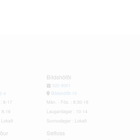
Bíldshöfði
520 8001
2-4
Bíldshöfði 10
 : 8-17
Mán. - Fös. : 8:30-18
: 8-16
Laugardagar : 10-14
: Lokað
Sunnudagar : Lokað
rður
Selfoss