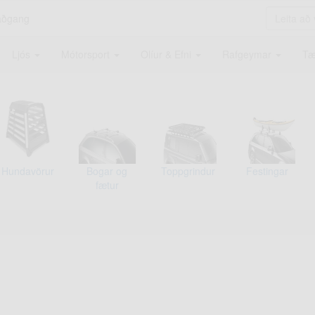
aðgang
Ljós
Mótorsport
Olíur & Efni
Rafgeymar
Tæ
Hundavörur
Bogar og
Toppgrindur
Festingar
fætur