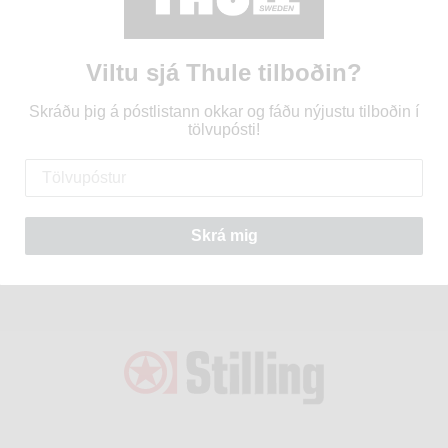
Þorraholt 2-4
Þorraholt 
Mán. - Fös. : 8-17
Mán. - Fimt.
Lau. - Sun. : Lokað
Föstudaga. 
Viltu sjá Thule tilboðin?
Lau. - Sun. 
Skráðu þig á póstlistann okkar og fáðu nýjustu tilboðin í
Akureyri
Hafnarfjö
tölvupósti!
520 8002
520 8003
Baldursnes 4
Bæjarhra
Mán. - Fös. : 8-17
Mán. - Fös. 
Skrá mig
Lau. - Sun. : Lokað
Lau. - Sun. 