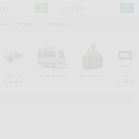
ki
Verkfæri
Verkstæði
Fylgi- og
Ferðavagnar
Ferðatöskur
Thule
aukahlutir
varahlutir