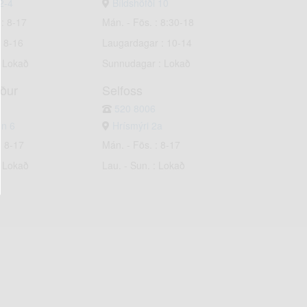
2-4
Bíldshöfði 10
 : 8-17
Mán. - Fös. : 8:30-18
: 8-16
Laugardagar : 10-14
: Lokað
Sunnudagar : Lokað
rður
Selfoss
520 8006
un 6
Hrísmýri 2a
: 8-17
Mán. - Fös. : 8-17
: Lokað
Lau. - Sun. : Lokað