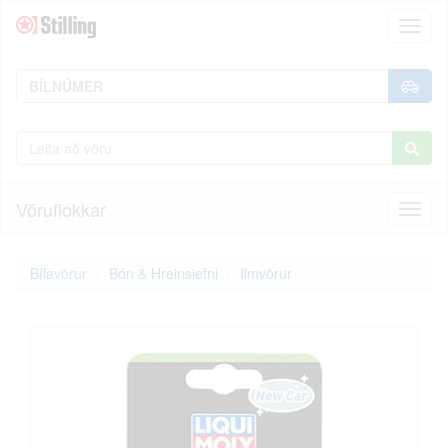
Toggl
naviga
Vöruflokkar
Toggl
naviga
Bílavörur
Bón & Hreinsiefni
Ilmvörur