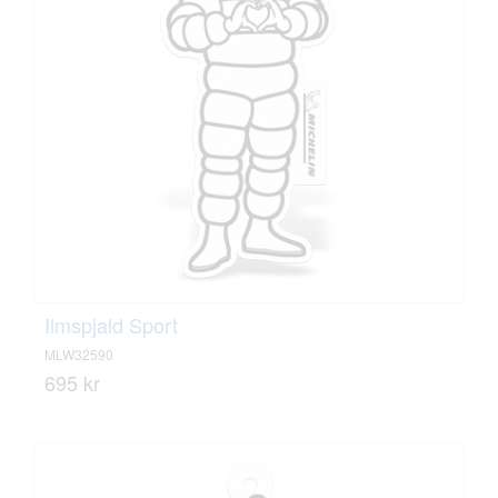
Ilmspjald Sport
MLW32590
695 kr