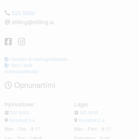
520 8000
stilling@stilling.is
Umsókn til reikningsviðskipta
Störf í boði
Notendaskilmálar
Opnunartími
Þjónustuver
Lager
520 8000
520 8000
Þorraholt 2-4
Þorraholt 2-4
Mán. - Fös. : 8-17
Mán. - Fimt. : 8-17
Lau. - Sun. : Lokað
Föstudaga. : 8-16