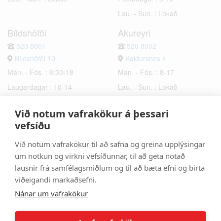
Lau. - Sun. : Lokað
Bíldshöfði
Akureyri
520 8001
520 8002
Bíldshöfði 10
Baldursnes 4
Mán. - Fös. : 8:30-18
Mán. - Fös. : 8-17
Laugardagar : 10-14
Lau. - Sun. : Lokað
Sunnudagar : Lokað
Við notum vafrakökur á þessari
Hafnarfjörður
Selfoss
vefsíðu
520 8003
520 8006
Við notum vafrakökur til að safna og greina upplýsingar
Bæjarhraun 6
Hrísmýri 2a
um notkun og virkni vefsíðunnar, til að geta notað
Mán. - Fös. : 8-17
Mán. - Fös. : 8-17
lausnir frá samfélagsmiðlum og til að bæta efni og birta
Lau. - Sun. : Lokað
Lau. - Sun. : Lokað
viðeigandi markaðsefni.
Nánar um vafrakökur