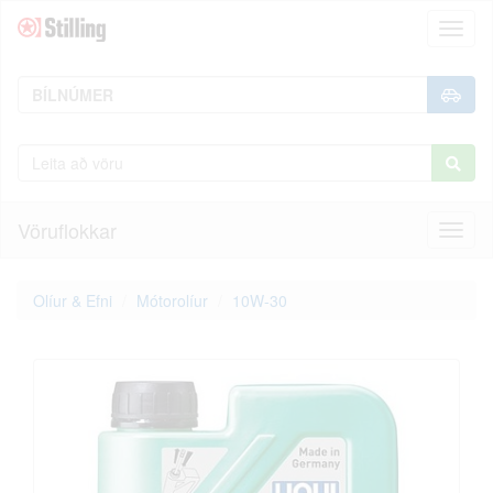
Toggl
naviga
Vöruflokkar
Toggl
naviga
Olíur & Efni
Mótorolíur
10W-30