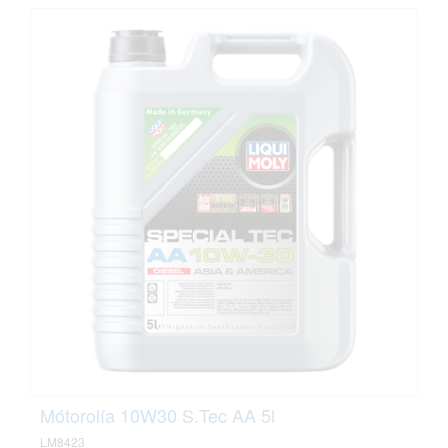
Mótorolía 10W30 S.Tec AA 5l
LM8423