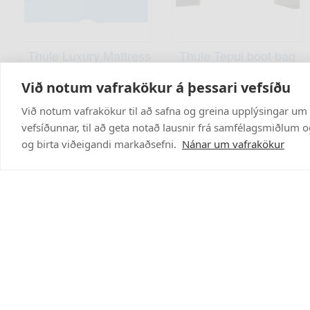
Thule Luxury Mattress
Thule Tepui boot bag
fyrir Ayer 2
double agave green
Við notum vafrakökur á þessari vefsíðu
TH901880
TH901705
34.995 kr
25.495 kr
Við notum vafrakökur til að safna og greina upplýsingar um
vefsíðunnar, til að geta notað lausnir frá samfélagsmiðlum og
og birta viðeigandi markaðsefni.
Nánar um vafrakökur
Hafðu samband
520 8000
stilling@stilling.is