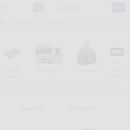
ki
Verkfæri
Verkstæði
Fylgi- og
Ferðavagnar
Ferðatöskur
Thule
aukahlutir
varahlutir
Aukahlutir
Tilboðstjöld