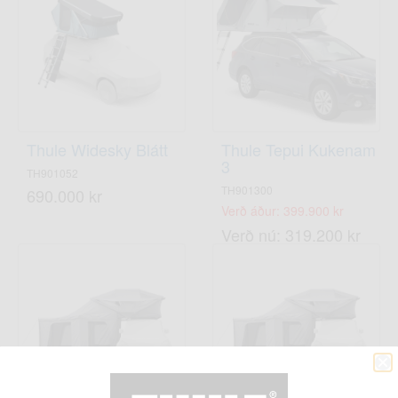
Thule Widesky Blátt
Thule Tepui Kukenam
3
TH901052
TH901300
690.000 kr
Verð áður: 399.900 kr
Verð nú: 319.200 kr