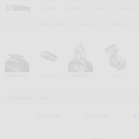
Bílaleit
Karfa
Innskrá
Sækja um 
Atvinnutæki
Bílavörur
Ferðavörur
Vetrarvörur
Ferðabox
Reiðhjól
Tjöld
Ferðavörur
Tjöld
2 manna
3 manna
4