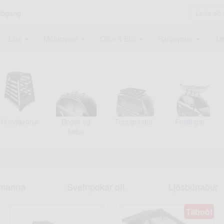
aðgang
Ljós
Mótorsport
Olíur & Efni
Rafgeymar
Tæ
Hundavörur
Bogar og
Toppgrindur
Festingar
fætur
 manna
Svefnpokar ofl.
Ljósbúnaður
Tilboð!