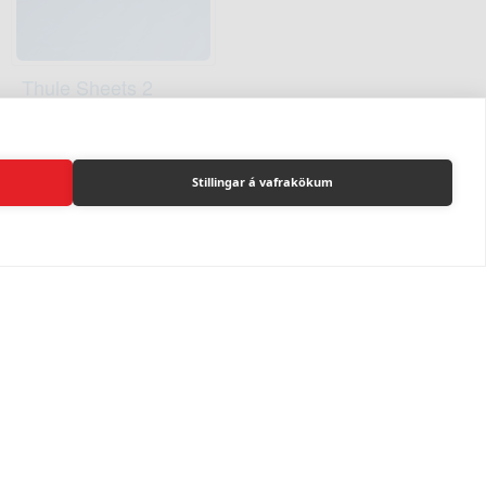
Thule Sheets 2
TH901800
27.673 kr
Stillingar á vafrakökum
Bíldshöfði
520 8001