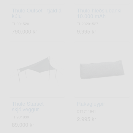
Thule Outset - tjald á
Thule hleðslubanki
kúlu
10.000 mAh
TH901520
TH20201527
790.000 kr
9.995 kr
Thule Starset
Rakagleypir
skjólveggur
CT1711941
TH901839
2.995 kr
89.000 kr