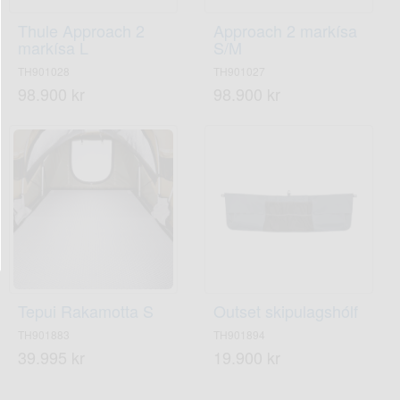
Thule Approach 2
Approach 2 markísa
markísa L
S/M
TH901028
TH901027
98.900 kr
98.900 kr
Tepui Rakamotta S
Outset skipulagshólf
TH901883
TH901894
39.995 kr
19.900 kr