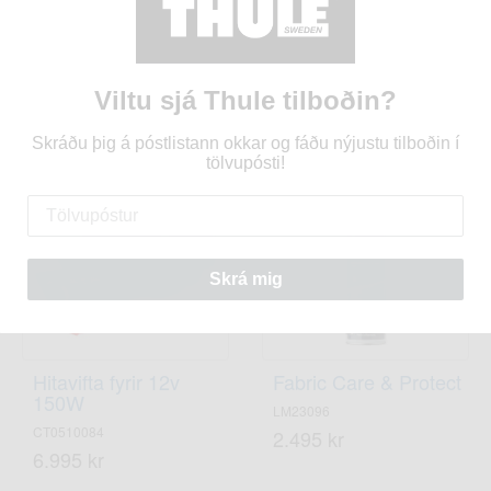
Thule Approach
Approach 2 veggur
veggur fyrir markísu L
fyrir markísu M
TH901030
TH901029
Viltu sjá Thule tilboðin?
98.900 kr
98.900 kr
Skráðu þig á póstlistann okkar og fáðu nýjustu tilboðin í
tölvupósti!
Skrá mig
Hitavifta fyrir 12v
Fabric Care & Protect
150W
LM23096
CT0510084
2.495 kr
6.995 kr