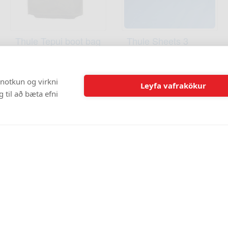
Thule Tepui boot bag
Thule Sheets 3
single agave green
TH901801
TH901704
19.995 kr
13.995 kr
 notkun og virkni
Leyfa vafrakökur
 til að bæta efni
Opnunartími
Þjónustuver
Lager
520 8000
520 8000