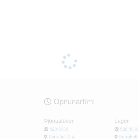
Opnunartími
Þjónustuver
Lager
520 8000
520 8000
Þorraholt 2-4
Þorraholt 