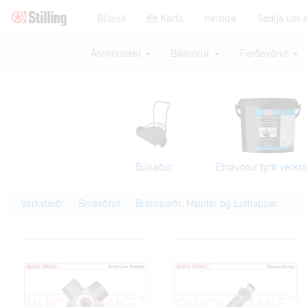
Bílaleit
Karfa
Innskrá
Sækja um 
Atvinnutæki
Bílavörur
Ferðavörur
Búnaður
Efnavörur fyrir verks
Verkstæði
Smávörur
Bremsurör, Nipplar og Lofttappar