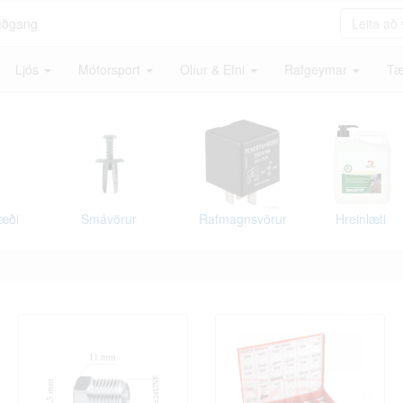
aðgang
Ljós
Mótorsport
Olíur & Efni
Rafgeymar
Tæ
tæði
Smávörur
Rafmagnsvörur
Hreinlæti