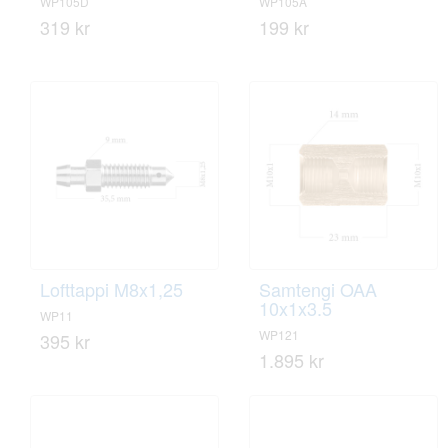
WP105D
WP105A
319 kr
199 kr
Lofttappi M8x1,25
Samtengi OAA
10x1x3.5
WP11
WP121
395 kr
1.895 kr