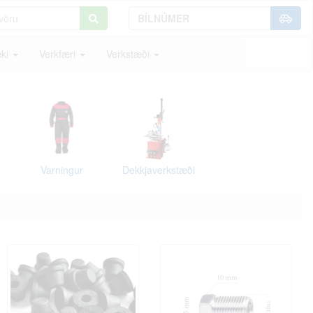
ki
Verkfæri
Verkstæði
Varningur
Dekkjaverkstæði