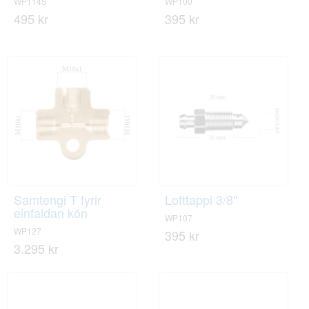
WP114S
WP100
495 kr
395 kr
Samtengi T fyrir
Lofttappi 3/8"
einfaldan kón
WP107
WP127
395 kr
3.295 kr