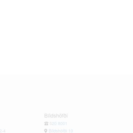
Bíldshöfði
520 8001
2-4
Bíldshöfði 10