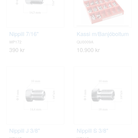
Nippill 7/16"
Kassi m/Banjóboltum
WP172
QU0009A
390 kr
10.900 kr
Nippill J 3/8"
Nippill S 3/8"