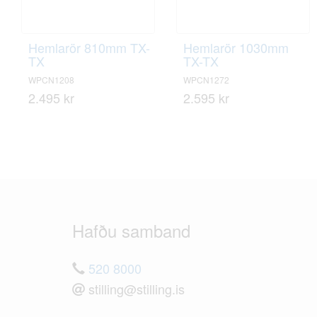
Hemlarör 810mm TX-
Hemlarör 1030mm
TX
TX-TX
WPCN1208
WPCN1272
2.495 kr
2.595 kr
Hafðu samband
520 8000
stilling@stilling.is