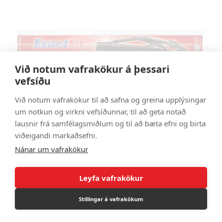
Við notum vafrakökur á þessari
vefsíðu
Við notum vafrakökur til að safna og greina upplýsingar
um notkun og virkni vefsíðunnar, til að geta notað
lausnir frá samfélagsmiðlum og til að bæta efni og birta
viðeigandi markaðsefni.
Þurrkublað 12" 300mm
Nánar um vafrakökur
TPEX305
3.995 kr
Leyfa vafrakökur
Stillingar á vafrakökum