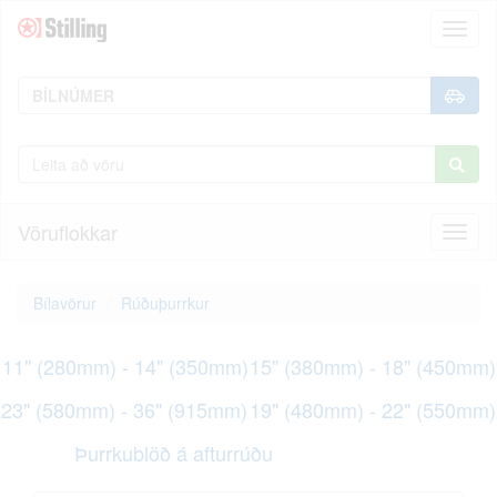
Toggl
naviga
Vöruflokkar
Toggl
naviga
Bílavörur
Rúðuþurrkur
11" (280mm) - 14" (350mm)
15" (380mm) - 18" (450mm)
23" (580mm) - 36" (915mm)
19" (480mm) - 22" (550mm)
Þurrkublöð á afturrúðu