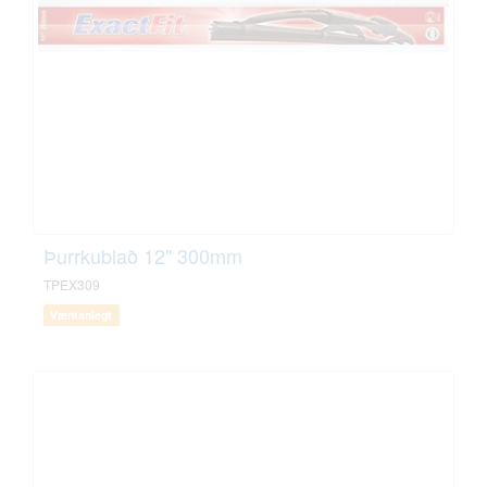
Þurrkublað 12" 300mm
TPEX309
Væntanlegt