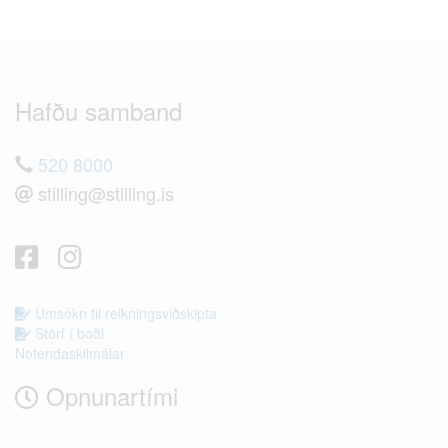
Hafðu samband
520 8000
stilling@stilling.is
Umsókn til reikningsviðskipta
Störf í boði
Notendaskilmálar
Opnunartími