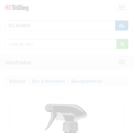
Toggl
naviga
Vöruflokkar
Toggl
naviga
Bílavörur
Bón & Hreinsiefni
Skordýrahreinsir