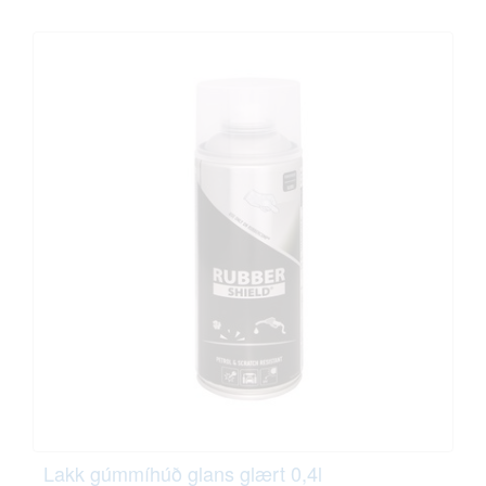
Lakk gúmmíhúð glans glært 0,4l