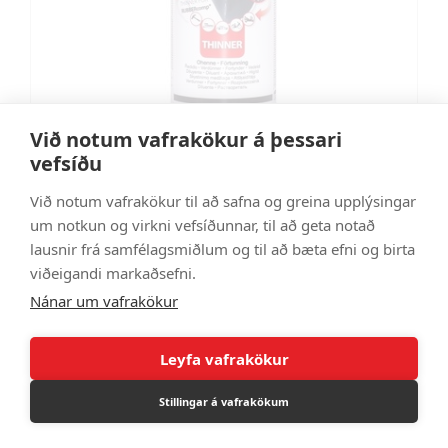
Við notum vafrakökur á þessari
vefsíðu
Þynnir fyrir rubber comp 450ml
Við notum vafrakökur til að safna og greina upplýsingar
CR190045
um notkun og virkni vefsíðunnar, til að geta notað
1.585 kr
lausnir frá samfélagsmiðlum og til að bæta efni og birta
viðeigandi markaðsefni.
Nánar um vafrakökur
Leyfa vafrakökur
Stillingar á vafrakökum