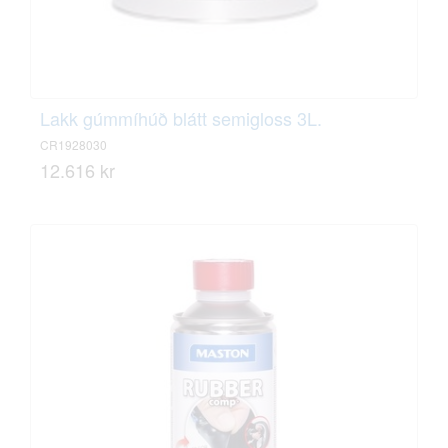
Lakk gúmmíhúð blátt semigloss 3L.
CR1928030
12.616 kr