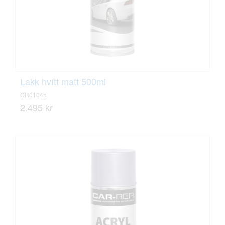
Lakk hvítt matt 500ml
CR01045
2.495 kr