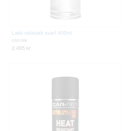
Lakk vélalakk svart 400ml
CR01068
2.495 kr