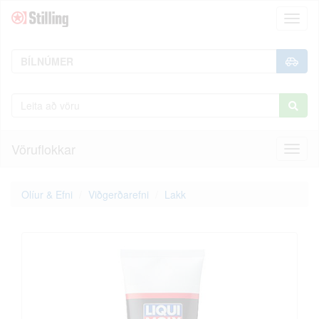
Toggl
naviga
Vöruflokkar
Toggl
naviga
Olíur & Efni
Viðgerðarefni
Lakk