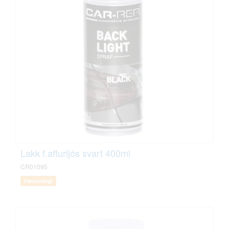
Lakk f.afturljós svart 400ml
CR01095
Væntanlegt