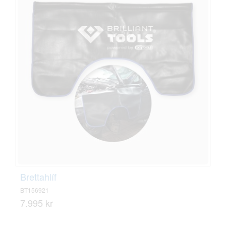
Brettahlíf
BT156921
7.995 kr