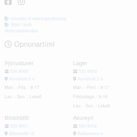
Umsókn til reikningsviðskipta
Störf í boði
Notendaskilmálar
Opnunartími
Þjónustuver
Lager
520 8000
520 8000
Þorraholt 2-4
Þorraholt 2-4
Mán. - Fös. : 8-17
Mán. - Fimt. : 8-17
Lau. - Sun. : Lokað
Föstudaga. : 8-16
Lau. - Sun. : Lokað
Bíldshöfði
Akureyri
520 8001
520 8002
Bíldshöfði 10
Baldursnes 4