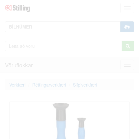
Toggl
naviga
Vöruflokkar
Toggl
naviga
Verkfæri
Réttingarverkfæri
Slípiverkfæri