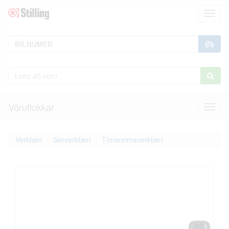
Toggl
naviga
Vöruflokkar
Toggl
naviga
Verkfæri
Sérverkfæri
Tímareimaverkfæri