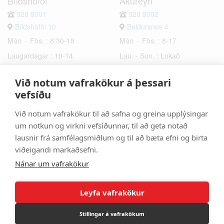
Bíldshöfði
Akureyri
520 8001
520 8002
Bíldshöfði 10
Baldursnes 4
Mán. - Fös. : 8:30-18
Mán. - Fös. : 8-17
Laugardagar : 10-14
Lau. - Sun. : Lokað
Sunnudagar : Lokað
Við notum vafrakökur á þessari
Hafnarfjörður
Selfoss
vefsíðu
520 8003
520 8006
Við notum vafrakökur til að safna og greina upplýsingar
Bæjarhraun 6
Hrísmýri 2a
um notkun og virkni vefsíðunnar, til að geta notað
Mán. - Fös. : 8-17
Mán. - Fös. : 8-17
lausnir frá samfélagsmiðlum og til að bæta efni og birta
Lau. - Sun. : Lokað
Lau. - Sun. : Lokað
viðeigandi markaðsefni.
Nánar um vafrakökur
Leyfa vafrakökur
Stillingar á vafrakökum