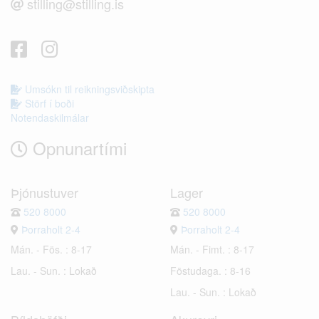
stilling@stilling.is
Umsókn til reikningsviðskipta
Störf í boði
Notendaskilmálar
Opnunartími
Þjónustuver
Lager
520 8000
520 8000
Þorraholt 2-4
Þorraholt 2-4
Mán. - Fös. : 8-17
Mán. - Fimt. : 8-17
Lau. - Sun. : Lokað
Föstudaga. : 8-16
Lau. - Sun. : Lokað