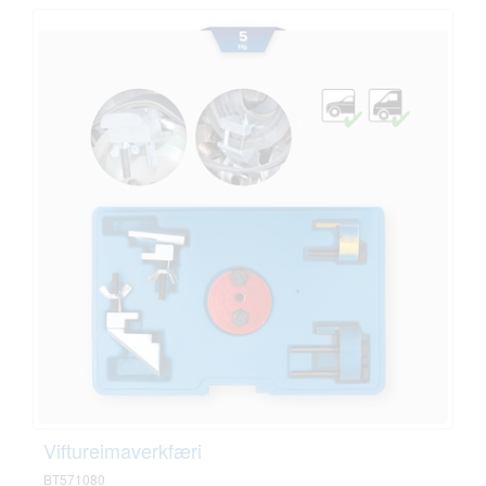
Viftureimaverkfæri
BT571080