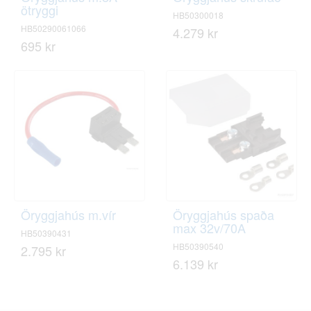
ötryggi
HB50300018
HB50290061066
4.279 kr
695 kr
Öryggjahús m.vír
Öryggjahús spaða
max 32v/70A
HB50390431
HB50390540
2.795 kr
6.139 kr