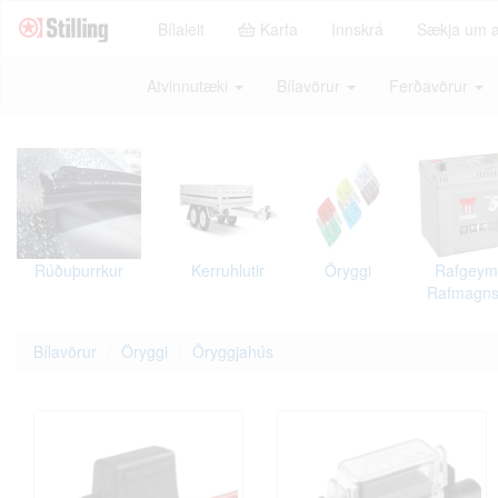
Bílaleit
Karfa
Innskrá
Sækja um 
Atvinnutæki
Bílavörur
Ferðavörur
Rúðuþurrkur
Kerruhlutir
Öryggi
Rafgeym
Rafmagns
Bílavörur
Öryggi
Öryggjahús