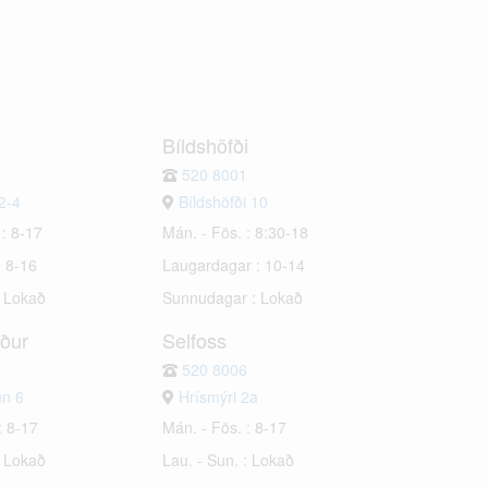
Bíldshöfði
520 8001
2-4
Bíldshöfði 10
 : 8-17
Mán. - Fös. : 8:30-18
: 8-16
Laugardagar : 10-14
: Lokað
Sunnudagar : Lokað
rður
Selfoss
520 8006
un 6
Hrísmýri 2a
: 8-17
Mán. - Fös. : 8-17
: Lokað
Lau. - Sun. : Lokað