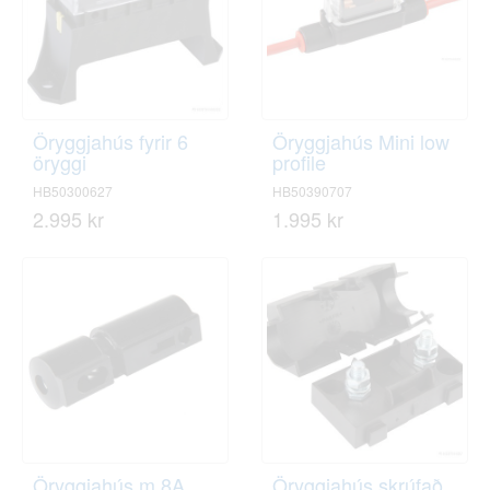
Öryggjahús fyrir 6
Öryggjahús Mini low
öryggi
profile
HB50300627
HB50390707
2.995 kr
1.995 kr
Öryggjahús m.8A
Öryggjahús skrúfað