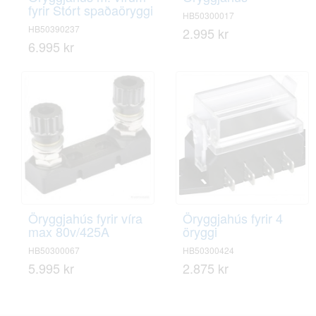
fyrir Stórt spaðaöryggi
HB50300017
HB50390237
2.995 kr
6.995 kr
Öryggjahús fyrir víra
Öryggjahús fyrir 4
max 80v/425A
öryggi
HB50300067
HB50300424
5.995 kr
2.875 kr