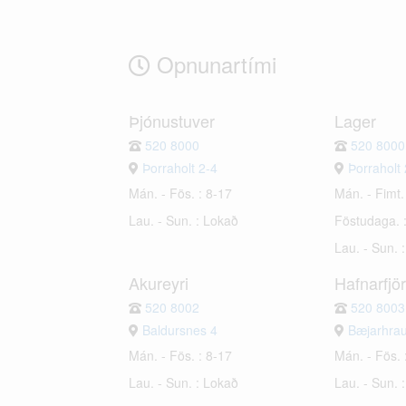
Opnunartími
Þjónustuver
Lager
520 8000
520 8000
Þorraholt 2-4
Þorraholt 
Mán. - Fös. : 8-17
Mán. - Fimt.
Lau. - Sun. : Lokað
Föstudaga. 
Lau. - Sun. 
Akureyri
Hafnarfjö
520 8002
520 8003
Baldursnes 4
Bæjarhra
Mán. - Fös. : 8-17
Mán. - Fös. 
Lau. - Sun. : Lokað
Lau. - Sun. 