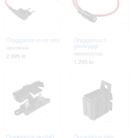
Öryggjahús m.vír mini
Öryggjahús f/
gleröryggi
HB50390430
HB50390257066
2.995 kr
1.295 kr
Öryggjahús skrúfað
Öryggjahús mini