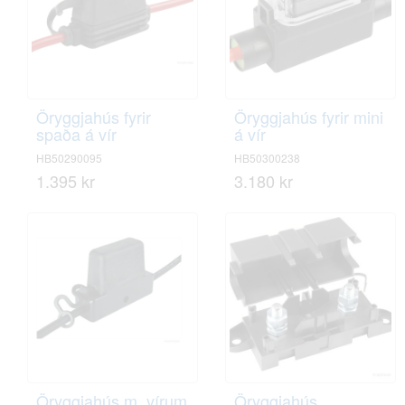
Öryggjahús fyrir
Öryggjahús fyrir mini
spaða á vír
á vír
HB50290095
HB50300238
1.395 kr
3.180 kr
Öryggjahús m. vírum
Öryggjahús