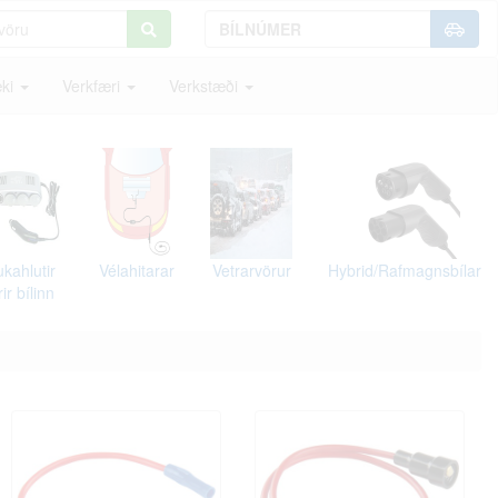
ki
Verkfæri
Verkstæði
kahlutir
Vélahitarar
Vetrarvörur
Hybrid/Rafmagnsbílar
rir bílinn