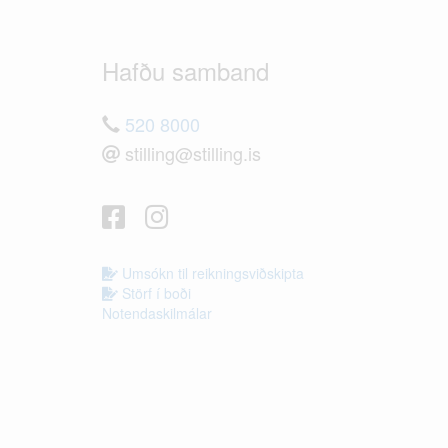
Hafðu samband
520 8000
stilling@stilling.is
Umsókn til reikningsviðskipta
Störf í boði
Notendaskilmálar