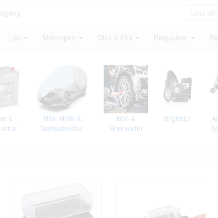
aðgang
Ljós
Mótorsport
Olíur & Efni
Rafgeymar
Tæ
ar &
Bíla, Hjóla &
Bón &
Bílgræjur
Au
vörur
Sætisábreiður
Hreinsiefni
fy