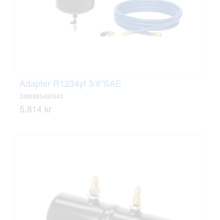
Adapter R1234yf 3/8"SAE
DM8885400343
5.814 kr