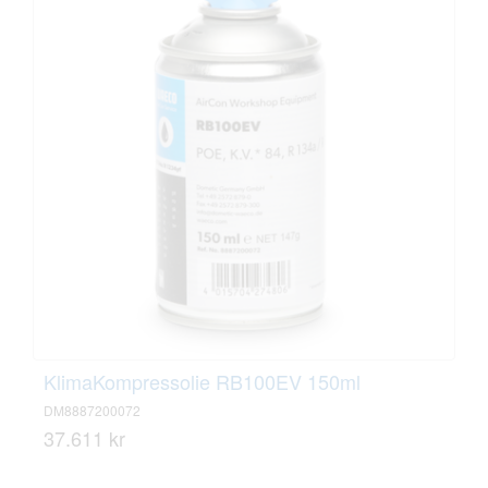
KlimaKompressolie RB100EV 150ml
DM8887200072
37.611 kr