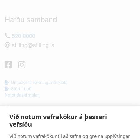
Hafðu samband
520 8000
stilling@stilling.is
Umsókn til reikningsviðskipta
Störf í boði
Notendaskilmálar
Opnunartími
Við notum vafrakökur á þessari
vefsíðu
Þjónustuver
Lager
Við notum vafrakökur til að safna og greina upplýsingar
520 8000
520 8000