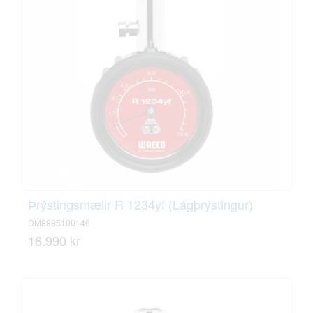
Þrýstingsmælir R 1234yf (Lágþrýstingur)
DM8885100146
16.990 kr