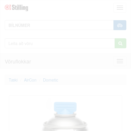
Toggl
naviga
Vöruflokkar
Toggl
naviga
Tæki
AirCon
Dometic