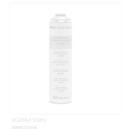
VC200yf 500ml
DM8887200046