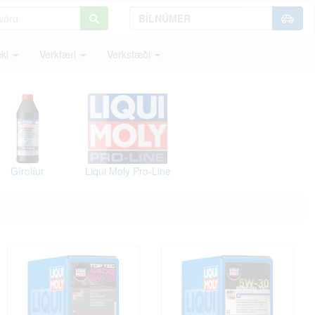
ki
Verkfæri
Verkstæði
Gírolíur
Liqui Moly Pro-Line