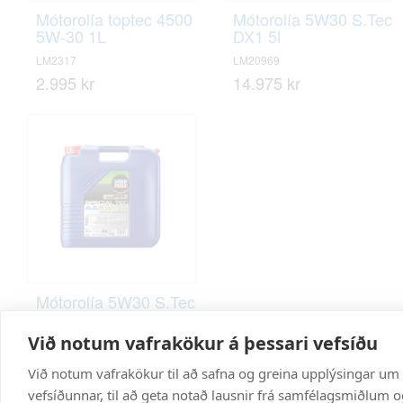
Mótorolía toptec 4500
Mótorolía 5W30 S.Tec
5W-30 1L
DX1 5l
LM2317
LM20969
2.995 kr
14.975 kr
Mótorolía 5W30 S.Tec
AA 20L
Við notum vafrakökur á þessari vefsíðu
LM7517
57.995 kr
Við notum vafrakökur til að safna og greina upplýsingar um
vefsíðunnar, til að geta notað lausnir frá samfélagsmiðlum og