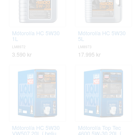
Mótorolía HC 5W30
Mótorolía HC 5W30
1L
5L
LM8972
LM8973
3.590 kr
17.995 kr
Mótorolía HC 5W30
Mótorolía Top Tec
VW507 20L í belju
4600 5W-30 20L í