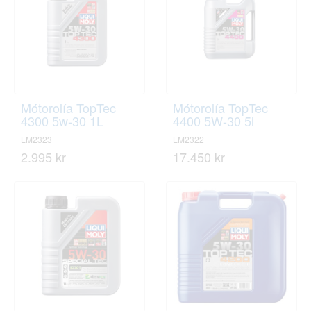
Mótorolía TopTec
Mótorolía TopTec
4300 5w-30 1L
4400 5W-30 5l
LM2323
LM2322
2.995 kr
17.450 kr