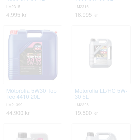
LM2315
LM2316
4.995 kr
16.995 kr
Mótorolía 5W30 Top
Mótorolía LL/HC 5W-
Tec 4410 20L
30 5L
LM21399
LM2326
44.900 kr
19.500 kr