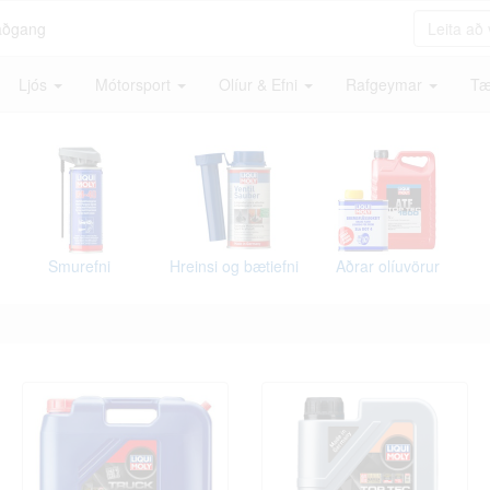
aðgang
Ljós
Mótorsport
Olíur & Efni
Rafgeymar
Tæ
Smurefni
Hreinsi og bætiefni
Aðrar olíuvörur