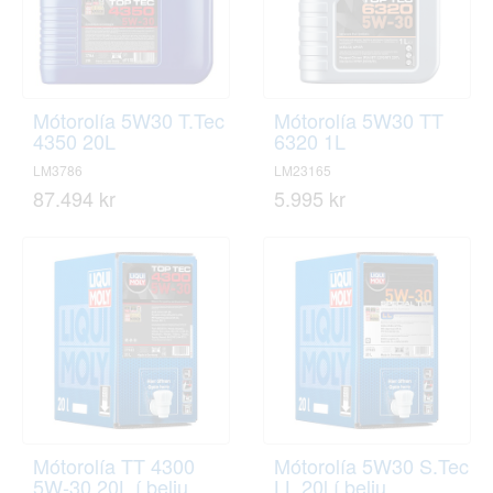
Mótorolía 5W30 T.Tec
Mótorolía 5W30 TT
4350 20L
6320 1L
LM3786
LM23165
87.494 kr
5.995 kr
Mótorolía TT 4300
Mótorolía 5W30 S.Tec
5W-30 20L í belju
LL 20l í belju