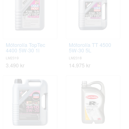
Mótorolía TopTec
Mótorolía TT 4500
4400 5W-30 1l
5W-30 5L
LM2319
LM2318
3.490 kr
14.975 kr