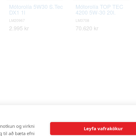
Mótorolía 5W30 S.Tec
Mótorolía TOP TEC
DX1 1l
4200 5W-30 20l.
LM20967
LM3708
2.995 kr
70.620 kr
 notkun og virkni
Leyfa vafrakökur
 til að bæta efni