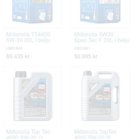
Mótorolía TT4400
Mótorolía 5W30
5W-30 20L í belju
Spec.Tec F 20L í belju
LM21844
LM21841
69.435 kr
50.995 kr
Mótorolía Top Tec
Mótorolía TopTec
4600 5W-30 1L
4600 5W-30 5L