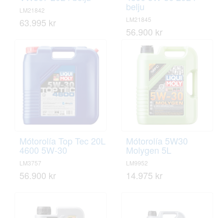
belju
LM21842
LM21845
63.995 kr
56.900 kr
Mótorolía Top Tec 20L
Mótorolía 5W30
4600 5W-30
Molygen 5L
LM3757
LM9952
56.900 kr
14.975 kr