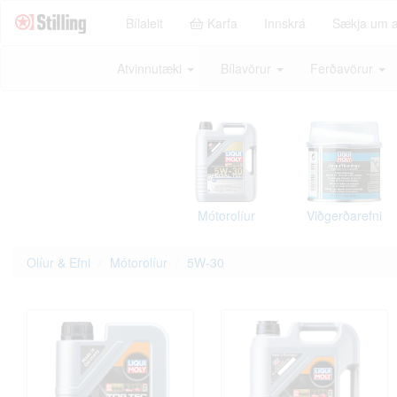
Bílaleit
Karfa
Innskrá
Sækja um 
Atvinnutæki
Bílavörur
Ferðavörur
Mótorolíur
Viðgerðarefni
Olíur & Efni
Mótorolíur
5W-30