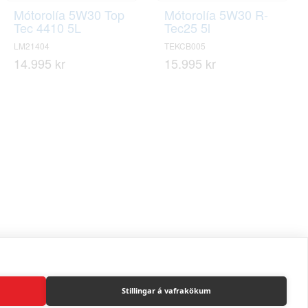
Mótorolía 5W30 Top
Mótorolía 5W30 R-
Tec 4410 5L
Tec25 5l
LM21404
TEKCB005
14.995 kr
15.995 kr
Stillingar á vafrakökum