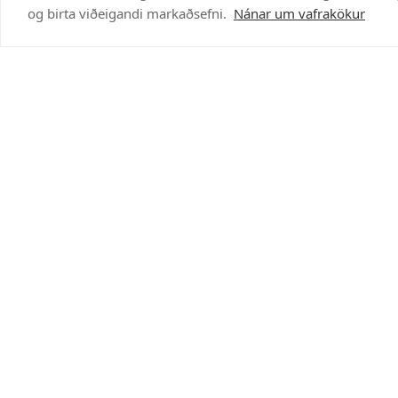
og birta viðeigandi markaðsefni.
Nánar um vafrakökur
Hafðu samband
520 8000
stilling@stilling.is
Umsókn til reikningsviðskipta
Störf í boði
Notendaskilmálar