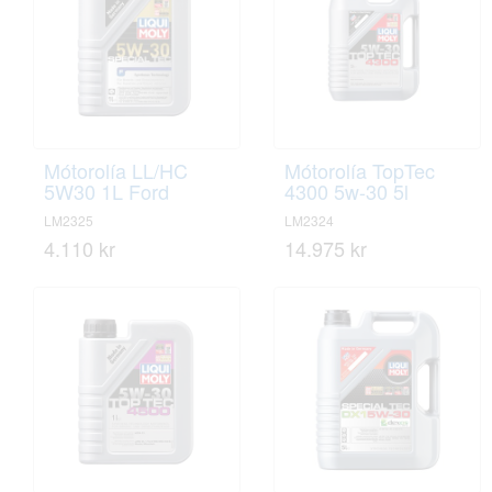
Mótorolía LL/HC
Mótorolía TopTec
5W30 1L Ford
4300 5w-30 5l
LM2325
LM2324
4.110 kr
14.975 kr