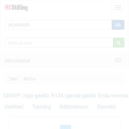
Toggl
naviga
Vöruflokkar
Toggl
naviga
Tæki
AirCon
1234YF (nýja gasið)
R134 (gamla gasið)
Endurvinnsla
Verkfæri
Tæming
Sótthreinsun
Dometic