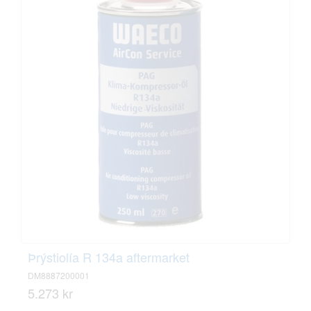
Þrýstiolía R 134a aftermarket
DM8887200001
5.273 kr