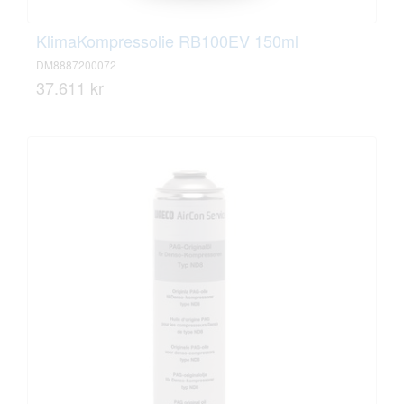
KlimaKompressolie RB100EV 150ml
DM8887200072
37.611 kr