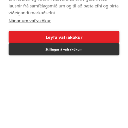
DM8885100146
lausnir frá samfélagsmiðlum og til að bæta efni og birta
16.990 kr
viðeigandi markaðsefni.
Nánar um vafrakökur
Leyfa vafrakökur
Stillingar á vafrakökum