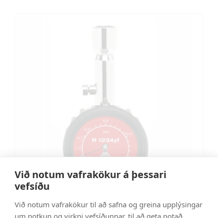
Við notum vafrakökur á þessari
vefsíðu
Við notum vafrakökur til að safna og greina upplýsingar
Þrýstingsmælir R 1234yf (Lágþrýstingur)
um notkun og virkni vefsíðunnar, til að geta notað