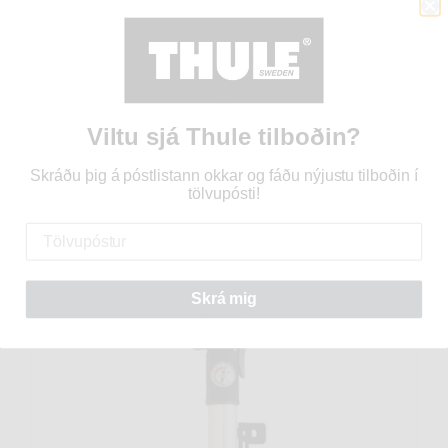
Viltu sjá Thule tilboðin?
Reiðhjólapumpa með mæli 29,6 cm.
Skráðu þig á póstlistann okkar og fáðu nýjustu tilboðin í
CT5250507
tölvupósti!
3.995 kr
Skrá mig