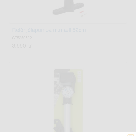
Reiðhjólapumpa m.mæli 52cm
CT5250502
3.990 kr