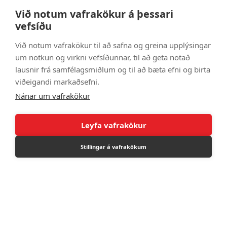
Við notum vafrakökur á þessari
vefsíðu
Við notum vafrakökur til að safna og greina upplýsingar
Brúsi 600ml svartur
um notkun og virkni vefsíðunnar, til að geta notað
CT5251800
lausnir frá samfélagsmiðlum og til að bæta efni og birta
790 kr
viðeigandi markaðsefni.
Nánar um vafrakökur
Leyfa vafrakökur
Stillingar á vafrakökum