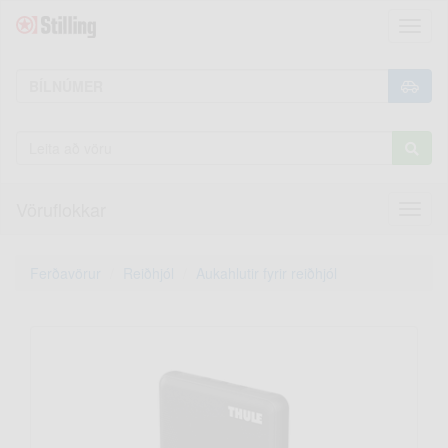
Toggl
naviga
Vöruflokkar
Toggl
naviga
Ferðavörur
Reiðhjól
Aukahlutir fyrir reiðhjól