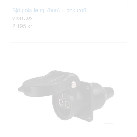
Sjö póla tengi (hún) + þokurofi
CT0410005
2.195 kr