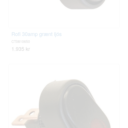
Rofi 30amp grænt ljós
CT0810650
1.935 kr