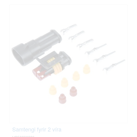
Samtengi fyrir 2 víra