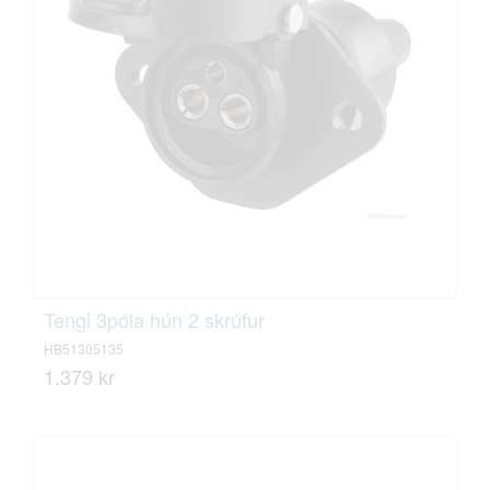
Tengi 3póla hún 2 skrúfur
HB51305135
1.379 kr