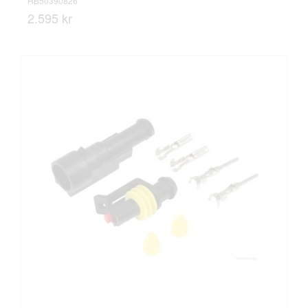
HB50390826
2.595 kr