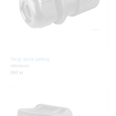
Tengi 3póla þétting
HB50390332
595 kr