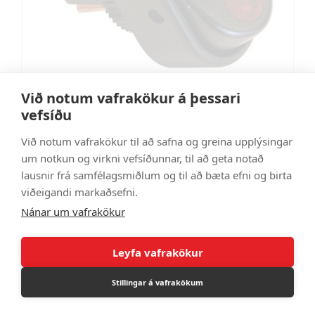
Við notum vafrakökur á þessari
vefsíðu
Rofi 30amp rautt ljós
Við notum vafrakökur til að safna og greina upplýsingar
CT0810651
um notkun og virkni vefsíðunnar, til að geta notað
1.825 kr
lausnir frá samfélagsmiðlum og til að bæta efni og birta
viðeigandi markaðsefni.
Nánar um vafrakökur
Leyfa vafrakökur
Stillingar á vafrakökum