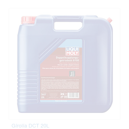
Gírolía DCT 20L