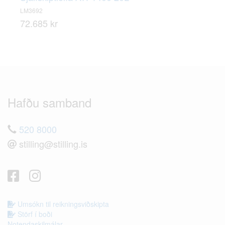
LM3692
72.685 kr
Hafðu samband
520 8000
stilling@stilling.is
Umsókn til reikningsviðskipta
Störf í boði
Notendaskilmálar