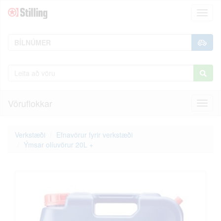
Toggl
naviga
Vöruflokkar
Toggl
naviga
Verkstæði
Efnavörur fyrir verkstæði
Ýmsar olíuvörur 20L +