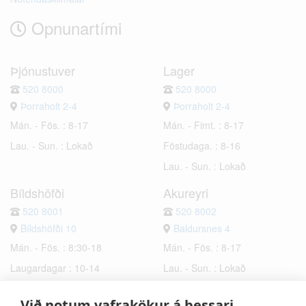
Opnunartími
Þjónustuver
Lager
520 8000
520 8000
Þorraholt 2-4
Þorraholt 2-4
Mán. - Fös. : 8-17
Mán. - Fimt. : 8-17
Lau. - Sun. : Lokað
Föstudaga. : 8-16
Lau. - Sun. : Lokað
Bíldshöfði
Akureyri
520 8001
520 8002
Bíldshöfði 10
Baldursnes 4
Mán. - Fös. : 8:30-18
Mán. - Fös. : 8-17
Laugardagar : 10-14
Lau. - Sun. : Lokað
Sunnudagar : Lokað
Við notum vafrakökur á þessari