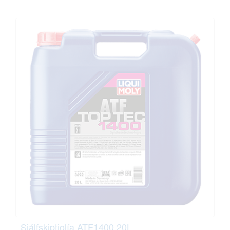
Sjálfskiptiolía ATF1400 20L