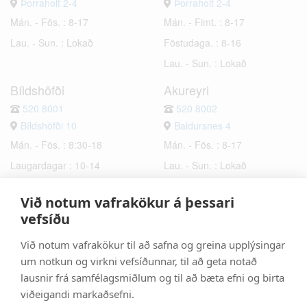
Þorraholt 2-4
Þorraholt 2-4
Mán. - Fös. : 8-17
Mán. - Fimt. : 8-17
Lau. - Sun. : Lokað
Föstudaga. : 8-16
Lau. - Sun. : Lokað
Bíldshöfði
Akureyri
520 8001
520 8002
Bíldshöfði 10
Baldursnes 4
Mán. - Fös. : 8:30-18
Mán. - Fös. : 8-17
Laugardagar : 10-14
Lau. - Sun. : Lokað
Sunnudagar : Lokað
Við notum vafrakökur á þessari
Hafnarfjörður
Selfoss
vefsíðu
520 8003
520 8006
Við notum vafrakökur til að safna og greina upplýsingar
Bæjarhraun 6
Hrísmýri 2a
um notkun og virkni vefsíðunnar, til að geta notað
Mán. - Fös. : 8-17
Mán. - Fös. : 8-17
lausnir frá samfélagsmiðlum og til að bæta efni og birta
Lau. - Sun. : Lokað
Lau. - Sun. : Lokað
viðeigandi markaðsefni.