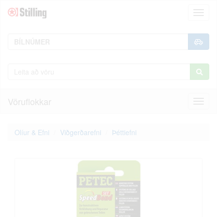
Toggl
naviga
Vöruflokkar
Toggl
naviga
Olíur & Efni
Viðgerðarefni
Þéttiefni