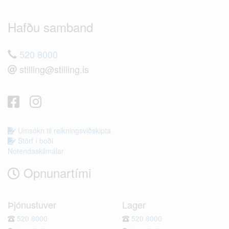
Hafðu samband
520 8000
stilling@stilling.is
Umsókn til reikningsviðskipta
Störf í boði
Notendaskilmálar
Opnunartími
Þjónustuver
Lager
520 8000
520 8000