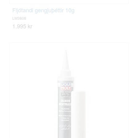
Fljótandi gengjuþéttir 10g
LM3808
1.995 kr