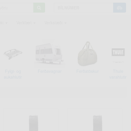
ki
Verkfæri
Verkstæði
Fylgi- og
Ferðavagnar
Ferðatöskur
Thule
aukahlutir
varahlutir