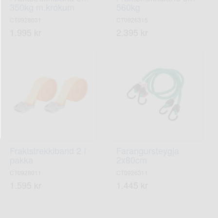
350kg m.krókum
560kg
CT0928031
CT0926315
1.995 kr
2.395 kr
Fraktstrekkiband 2 í
Farangursteygja
pakka
2x80cm
CT0928011
CT0926311
1.595 kr
1.445 kr