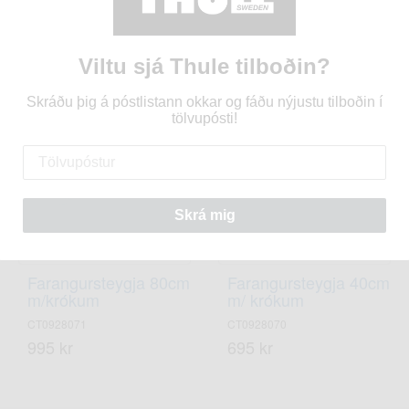
200cm.
1000kg m.krókum
CT0928073
CT0928041
1.595 kr
3.808 kr
Viltu sjá Thule tilboðin?
Skráðu þig á póstlistann okkar og fáðu nýjustu tilboðin í
tölvupósti!
Skrá mig
Farangursteygja 80cm
Farangursteygja 40cm
m/krókum
m/ krókum
CT0928071
CT0928070
995 kr
695 kr