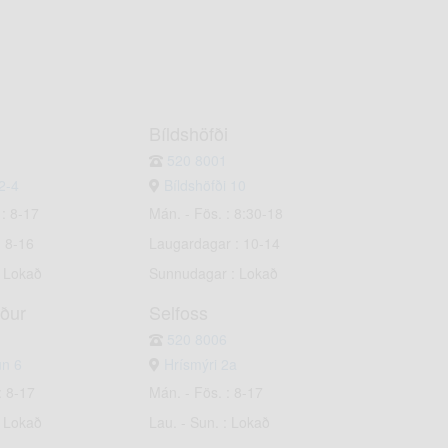
Bíldshöfði
520 8001
2-4
Bíldshöfði 10
 : 8-17
Mán. - Fös. : 8:30-18
: 8-16
Laugardagar : 10-14
: Lokað
Sunnudagar : Lokað
rður
Selfoss
520 8006
un 6
Hrísmýri 2a
: 8-17
Mán. - Fös. : 8-17
: Lokað
Lau. - Sun. : Lokað