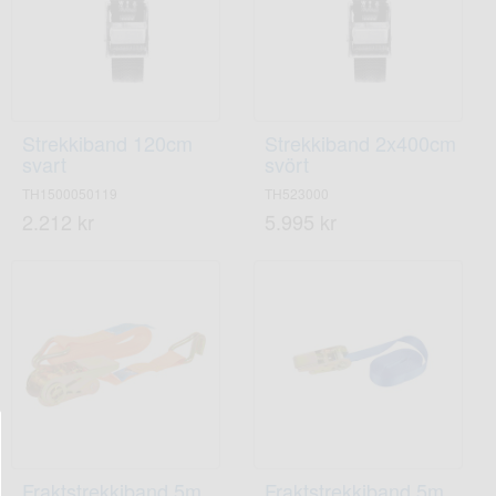
Strekkiband 120cm
Strekkiband 2x400cm
svart
svört
TH1500050119
TH523000
2.212 kr
5.995 kr
Fraktstrekkiband 5m
Fraktstrekkiband 5m