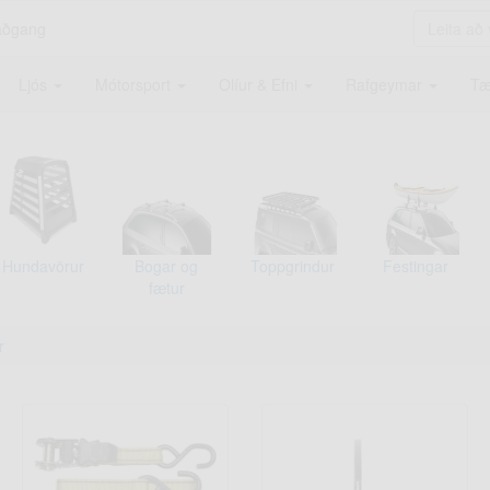
aðgang
Ljós
Mótorsport
Olíur & Efni
Rafgeymar
Tæ
Hundavörur
Bogar og
Toppgrindur
Festingar
fætur
r