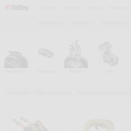
Bílaleit
Karfa
Innskrá
Sækja um 
Atvinnutæki
Bílavörur
Ferðavörur
Vetrarvörur
Ferðabox
Reiðhjól
Tjöld
Ferðavörur
Fylgi- og aukahlutir
Farangursteygjur og strappa