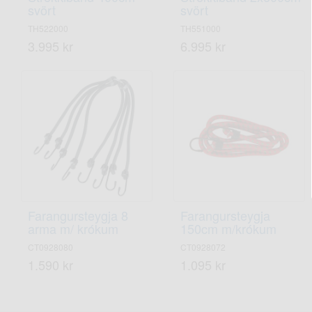
svört
svört
TH522000
TH551000
3.995 kr
6.995 kr
Farangursteygja 8
Farangursteygja
arma m/ krókum
150cm m/krókum
CT0928080
CT0928072
1.590 kr
1.095 kr