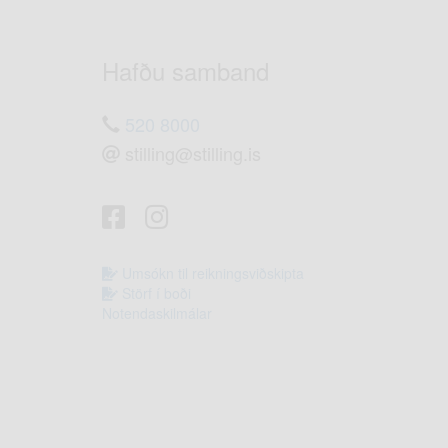
Hafðu samband
520 8000
stilling@stilling.is
Umsókn til reikningsviðskipta
Störf í boði
Notendaskilmálar