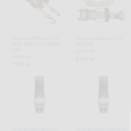
Fraktstrekkiband 3m
Fraktstrekkiband 8m
með sjálfvirku skralli
2000kg
2stk
CT0923256
CT0923259
9.947 kr
7.995 kr
Strekkiband 400cm
Strekkiband 2x600cm