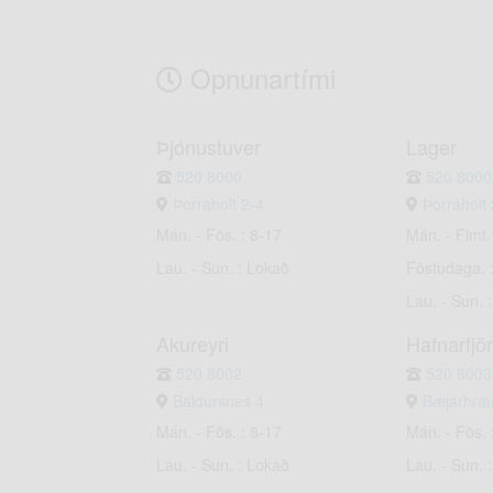
Opnunartími
Þjónustuver
Lager
520 8000
520 8000
Þorraholt 2-4
Þorraholt 
Mán. - Fös. : 8-17
Mán. - Fimt.
Lau. - Sun. : Lokað
Föstudaga. 
Lau. - Sun. 
Akureyri
Hafnarfjö
520 8002
520 8003
Baldursnes 4
Bæjarhra
Mán. - Fös. : 8-17
Mán. - Fös. 
Lau. - Sun. : Lokað
Lau. - Sun. 