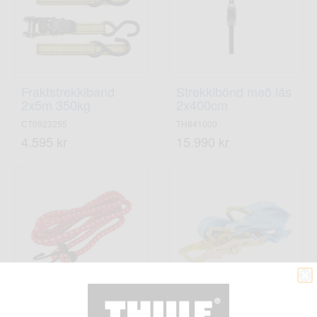
Fraktstrekkiband
Strekkibönd með lás
2x5m 350kg
2x400cm
CT0923255
TH841000
4.595 kr
15.990 kr
Farangursteygja
Fraktstrekkiband 5m