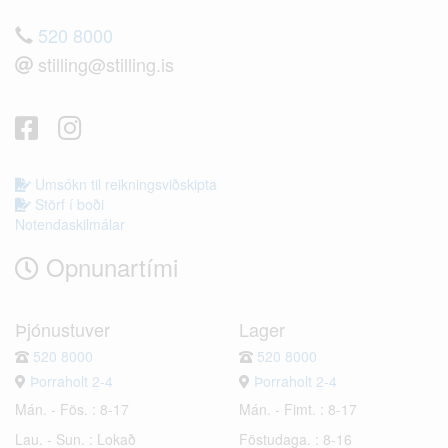
520 8000
stilling@stilling.is
Umsókn til reikningsviðskipta
Störf í boði
Notendaskilmálar
Opnunartími
Þjónustuver
Lager
520 8000
520 8000
Þorraholt 2-4
Þorraholt 2-4
Mán. - Fös. : 8-17
Mán. - Fimt. : 8-17
Lau. - Sun. : Lokað
Föstudaga. : 8-16