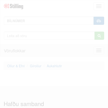
Toggl
naviga
Vöruflokkar
Toggl
naviga
Olíur & Efni
Gírolíur
Aukahlutir
Hafðu samband