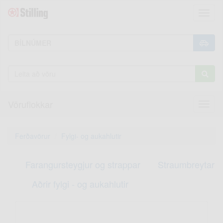
Toggl
naviga
Vöruflokkar
Toggl
naviga
Ferðavörur
Fylgi- og aukahlutir
Farangursteygjur og strappar
Straumbreytar
Aðrir fylgi - og aukahlutir