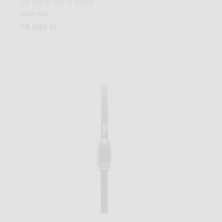
16 lásar og 3 lyklar
TH451600
19.995 kr