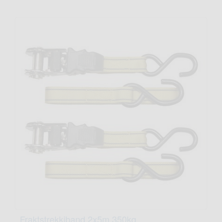
Fraktstrekkiband 2x5m 350kg