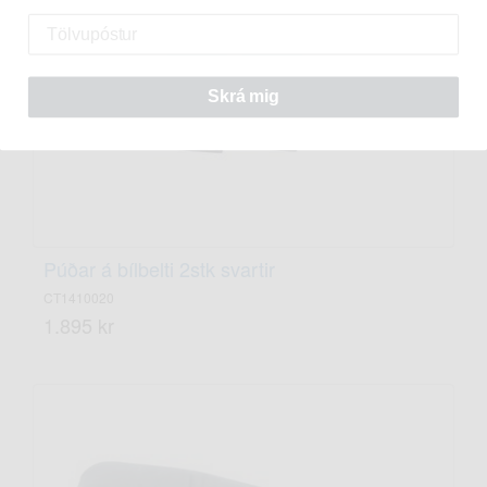
Skrá mig
Púðar á bílbelti 2stk svartir
CT1410020
1.895 kr