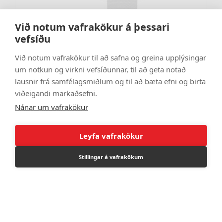
Við notum vafrakökur á þessari
vefsíðu
Við notum vafrakökur til að safna og greina upplýsingar
Strekkiband 120cm svart
um notkun og virkni vefsíðunnar, til að geta notað
TH1500050119
lausnir frá samfélagsmiðlum og til að bæta efni og birta
2.212 kr
viðeigandi markaðsefni.
Nánar um vafrakökur
Leyfa vafrakökur
Stillingar á vafrakökum