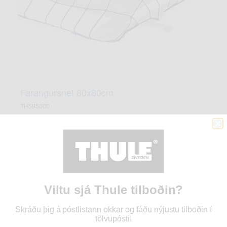
Farangursnet 80x80cm
TH595000
10.995 kr
Viltu sjá Thule tilboðin?
Skráðu þig á póstlistann okkar og fáðu nýjustu tilboðin í
tölvupósti!