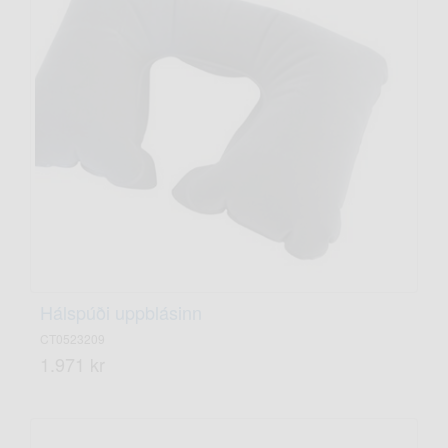
Hálspúði uppblásinn
CT0523209
1.971 kr