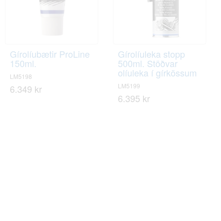
Gírolíubætir ProLine
Gírolíuleka stopp
150ml.
500ml. Stöðvar
olíuleka í gírkössum
LM5198
LM5199
6.349 kr
6.395 kr