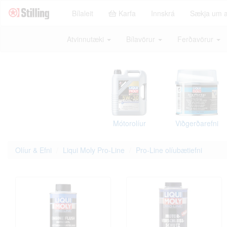
Bílaleit
Karfa
Innskrá
Sækja um 
Atvinnutæki
Bílavörur
Ferðavörur
Mótorolíur
Viðgerðarefni
Olíur & Efni
Liqui Moly Pro-Line
Pro-Line olíubætiefni