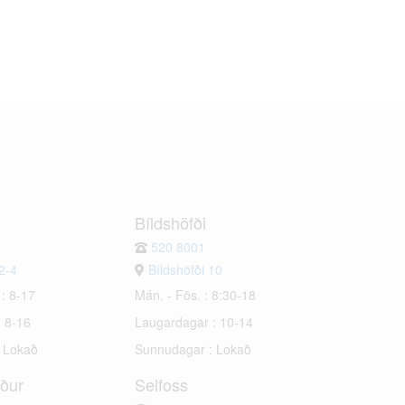
Bíldshöfði
520 8001
2-4
Bíldshöfði 10
 : 8-17
Mán. - Fös. : 8:30-18
: 8-16
Laugardagar : 10-14
: Lokað
Sunnudagar : Lokað
rður
Selfoss