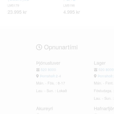
LM5179
LM5196
23.995 kr
4.995 kr
Opnunartími
Þjónustuver
Lager
520 8000
520 8000
Þorraholt 2-4
Þorraholt 
Mán. - Fös. : 8-17
Mán. - Fimt.
Lau. - Sun. : Lokað
Föstudaga. 
Lau. - Sun. 
Akureyri
Hafnarfjö