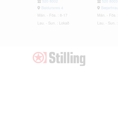
520 8002
520 8003
Baldursnes 4
Bæjarhra
Mán. - Fös. : 8-17
Mán. - Fös. 
Lau. - Sun. : Lokað
Lau. - Sun. 