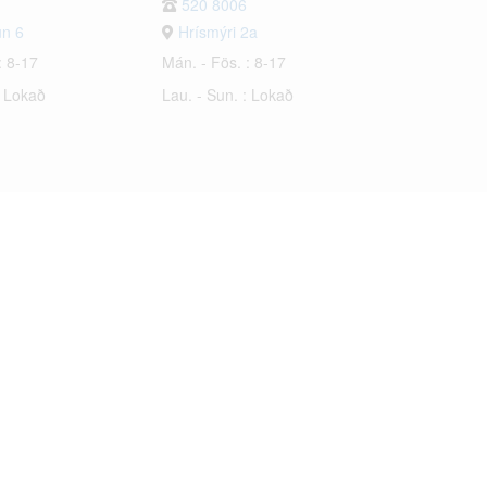
520 8006
un 6
Hrísmýri 2a
: 8-17
Mán. - Fös. : 8-17
: Lokað
Lau. - Sun. : Lokað