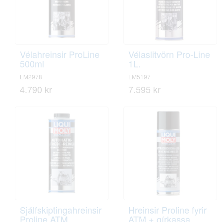
Vélahreinsir ProLine
Vélaslitvörn Pro-Line
500ml
1L.
LM2978
LM5197
4.790 kr
7.595 kr
Sjálfskiptingahreinsir
Hreinsir Proline fyrir
Proline ATM
ATM + gírkassa