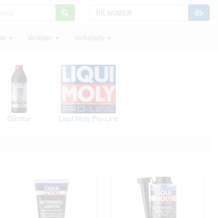
ki
Verkfæri
Verkstæði
Gírolíur
Liqui Moly Pro-Line