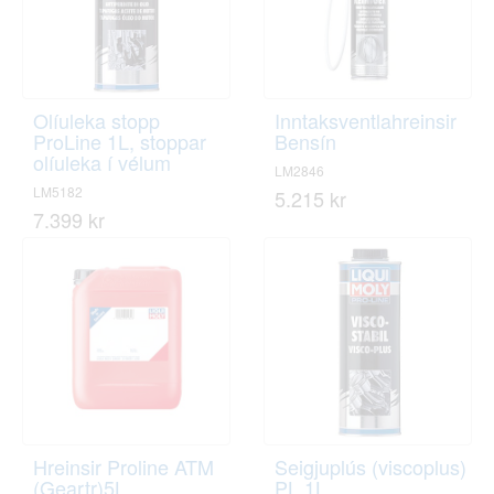
Olíuleka stopp
Inntaksventlahreinsir
ProLine 1L, stoppar
Bensín
olíuleka í vélum
LM2846
LM5182
5.215 kr
7.399 kr
Hreinsir Proline ATM
Seigjuplús (viscoplus)
(Geartr)5L
PL.1L