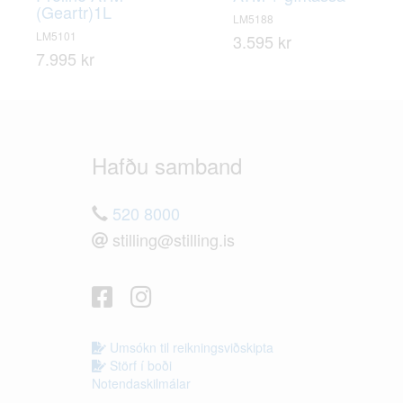
(Geartr)1L
LM5188
LM5101
3.595 kr
7.995 kr
Hafðu samband
520 8000
stilling@stilling.is
Umsókn til reikningsviðskipta
Störf í boði
Notendaskilmálar