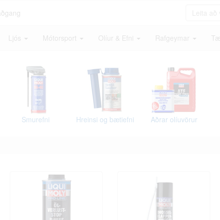
aðgang
Ljós
Mótorsport
Olíur & Efni
Rafgeymar
Tæ
Smurefni
Hreinsi og bætiefni
Aðrar olíuvörur