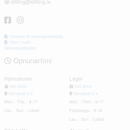
stilling@stilling.is
Umsókn til reikningsviðskipta
Störf í boði
Notendaskilmálar
Opnunartími
Þjónustuver
Lager
520 8000
520 8000
Þorraholt 2-4
Þorraholt 2-4
Mán. - Fös. : 8-17
Mán. - Fimt. : 8-17
Lau. - Sun. : Lokað
Föstudaga. : 8-16
Lau. - Sun. : Lokað