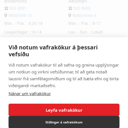
Bíldshöfði
Akureyri
520 8001
520 8002
Bíldshöfði 10
Baldursnes 4
Mán. - Fös. : 8:30-18
Mán. - Fös. : 8-17
Laugardagar : 10-14
Lau. - Sun. : Lokað
Sunnudagar : Lokað
Við notum vafrakökur á þessari
Hafnarfjörður
Selfoss
vefsíðu
520 8003
520 8006
Við notum vafrakökur til að safna og greina upplýsingar
Bæjarhraun 6
Hrísmýri 2a
um notkun og virkni vefsíðunnar, til að geta notað
Mán. - Fös. : 8-17
Mán. - Fös. : 8-17
lausnir frá samfélagsmiðlum og til að bæta efni og birta
Lau. - Sun. : Lokað
Lau. - Sun. : Lokað
viðeigandi markaðsefni.
Nánar um vafrakökur
Leyfa vafrakökur
Stillingar á vafrakökum