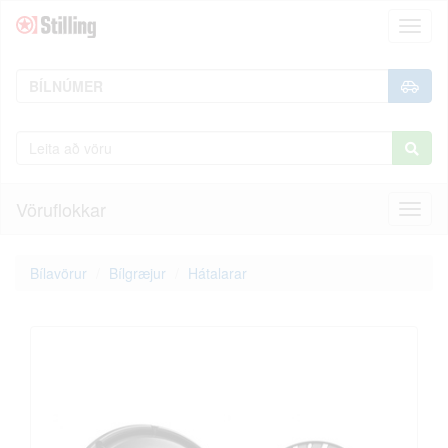
Toggl
naviga
Vöruflokkar
Toggl
naviga
Bílavörur
Bílgræjur
Hátalarar