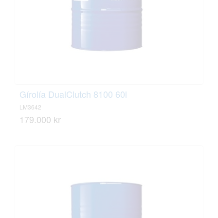
Gírolía DualClutch 8100 60l
LM3642
179.000 kr