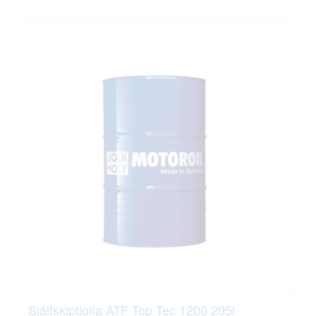
Sjálfskiptiolía ATF Top Tec 1200 205l