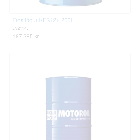
Frostlögur KFS12+ 200l
LM21148
187.385 kr