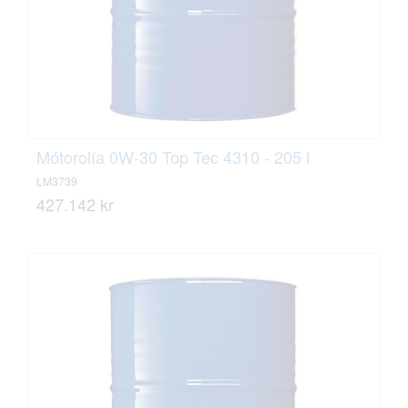
Mótorolía 0W-30 Top Tec 4310 - 205 l
LM3739
427.142 kr