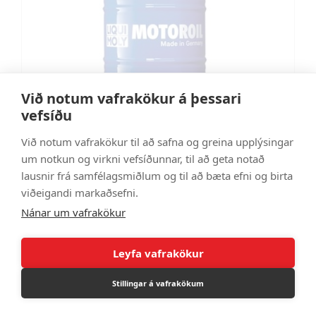
Við notum vafrakökur á þessari
vefsíðu
Við notum vafrakökur til að safna og greina upplýsingar
um notkun og virkni vefsíðunnar, til að geta notað
lausnir frá samfélagsmiðlum og til að bæta efni og birta
Sjálfskiptiolía ATF Top Tec 1200 60L
viðeigandi markaðsefni.
LM3684
Nánar um vafrakökur
169.577 kr
Leyfa vafrakökur
Stillingar á vafrakökum