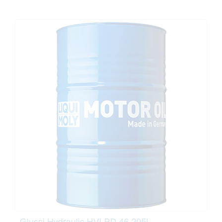
Glussi Hydraulic HVLPD 46 205l