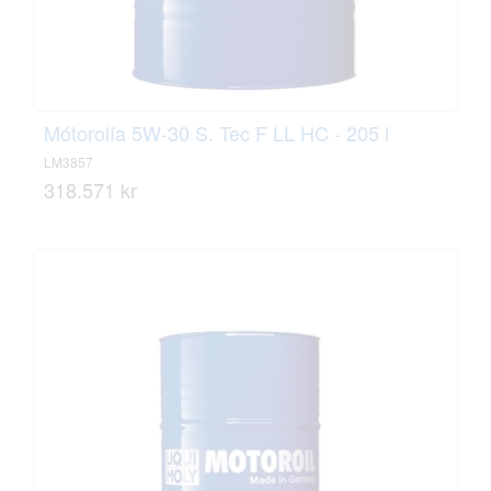
Mótorolía 5W-30 S. Tec F LL HC - 205 l
LM3857
318.571 kr