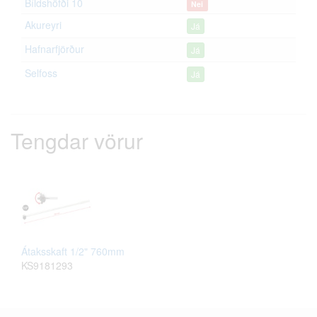
Bíldshöfði 10
Nei
Akureyri
Já
Hafnarfjörður
Já
Selfoss
Já
Tengdar vörur
Átaksskaft 1/2" 760mm
KS9181293