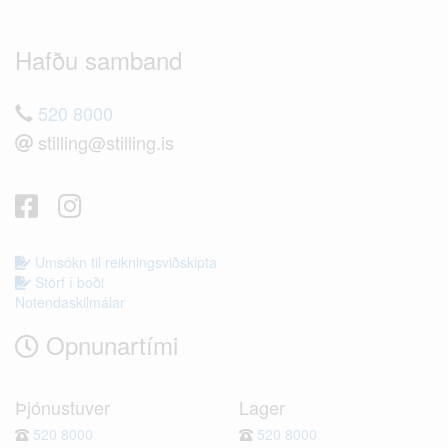
Hafðu samband
520 8000
stilling@stilling.is
Umsókn til reikningsviðskipta
Störf í boði
Notendaskilmálar
Opnunartími
Þjónustuver
Lager
520 8000
520 8000