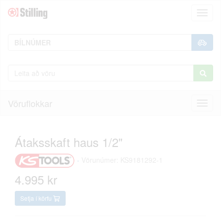
Toggl
naviga
Vöruflokkar
Toggl
naviga
Átaksskaft haus 1/2"
-
Vörunúmer: KS9181292-1
4.995 kr
Setja í körfu