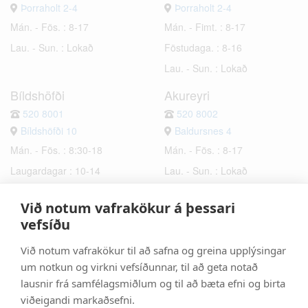
Þorraholt 2-4
Þorraholt 2-4
Mán. - Fös. : 8-17
Mán. - Fimt. : 8-17
Lau. - Sun. : Lokað
Föstudaga. : 8-16
Lau. - Sun. : Lokað
Bíldshöfði
Akureyri
520 8001
520 8002
Bíldshöfði 10
Baldursnes 4
Mán. - Fös. : 8:30-18
Mán. - Fös. : 8-17
Laugardagar : 10-14
Lau. - Sun. : Lokað
Sunnudagar : Lokað
Við notum vafrakökur á þessari
Hafnarfjörður
Selfoss
vefsíðu
520 8003
520 8006
Við notum vafrakökur til að safna og greina upplýsingar
Bæjarhraun 6
Hrísmýri 2a
um notkun og virkni vefsíðunnar, til að geta notað
Mán. - Fös. : 8-17
Mán. - Fös. : 8-17
lausnir frá samfélagsmiðlum og til að bæta efni og birta
Lau. - Sun. : Lokað
Lau. - Sun. : Lokað
viðeigandi markaðsefni.