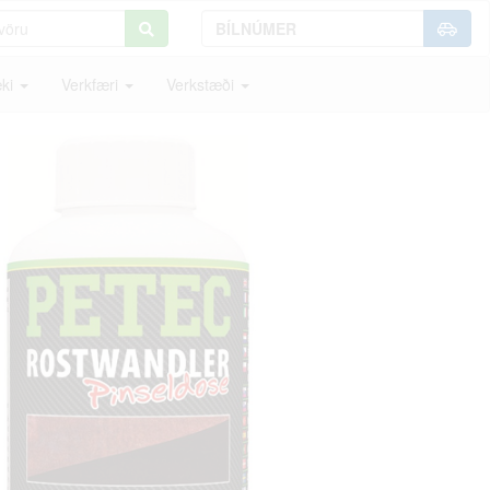
ki
Verkfæri
Verkstæði