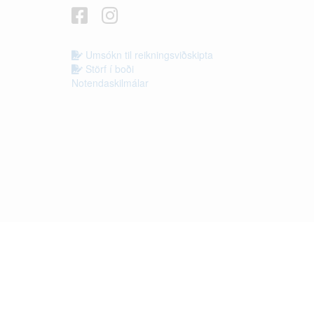
Umsókn til reikningsviðskipta
Störf í boði
Notendaskilmálar