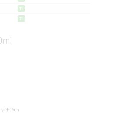
Til
Til
0ml
r yfirhúðun