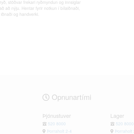
ryð, stöðvar frekari ryðmyndun og innsiglar
að að nýju. Hentar fyrir notkun í bílaiðnaði,
iðnaði og handverki.
Opnunartími
Þjónustuver
Lager
520 8000
520 8000
Þorraholt 2-4
Þorraholt 