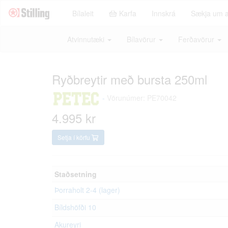
Bílaleit
Karfa
Innskrá
Sækja um 
Atvinnutæki
Bílavörur
Ferðavörur
Ryðbreytir með bursta 250ml
-
Vörunúmer: PE70042
4.995 kr
Setja í körfu
Staðsetning
Þorraholt 2-4 (lager)
Bíldshöfði 10
Akureyri