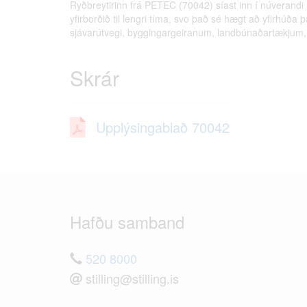
Ryðbreytirinn frá PETEC (70042) síast inn í núverandi 
yfirborðið til lengri tíma, svo það sé hægt að yfirhúða þ
sjávarútvegi, byggingargeiranum, landbúnaðartækjum, 
Skrár
Upplýsingablað 70042
Hafðu samband
520 8000
stilling@stilling.is