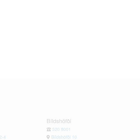
Bíldshöfði
520 8001
2-4
Bíldshöfði 10