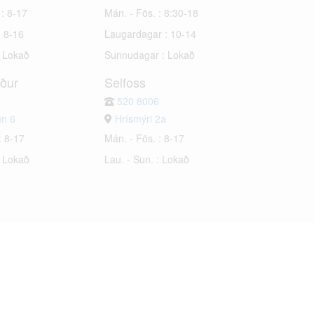
 : 8-17
Mán. - Fös. : 8:30-18
: 8-16
Laugardagar : 10-14
: Lokað
Sunnudagar : Lokað
rður
Selfoss
520 8006
un 6
Hrísmýri 2a
: 8-17
Mán. - Fös. : 8-17
: Lokað
Lau. - Sun. : Lokað