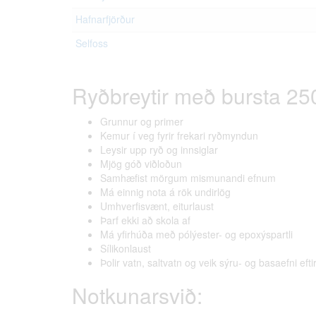
Hafnarfjörður
Selfoss
Ryðbreytir með bursta 25
Grunnur og primer
Kemur í veg fyrir frekari ryðmyndun
Leysir upp ryð og innsiglar
Mjög góð viðloðun
Samhæfist mörgum mismunandi efnum
Má einnig nota á rök undirlög
Umhverfisvænt, eiturlaust
Þarf ekki að skola af
Má yfirhúða með pólýester- og epoxýspartli
Sílikonlaust
Þolir vatn, saltvatn og veik sýru- og basaefni efti
Notkunarsvið: