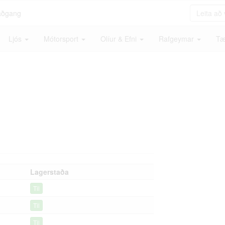
aðgang
Ljós
Mótorsport
Olíur & Efni
Rafgeymar
Tæ
Lagerstaða
Til
Til
Til