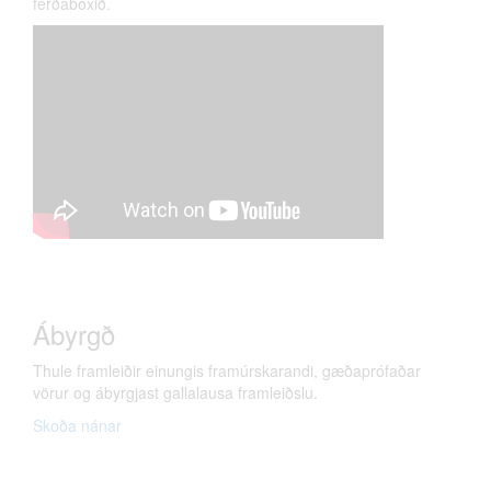
ferðaboxið.
Ábyrgð
Thule framleiðir einungis framúrskarandi, gæðaprófaðar
vörur og ábyrgjast gallalausa framleiðslu.
Skoða nánar