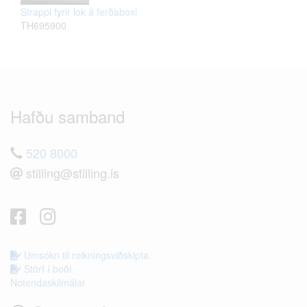
Strappi fyrir lok á ferðaboxi
TH695900
Hafðu samband
520 8000
stilling@stilling.is
Umsókn til reikningsviðskipta
Störf í boði
Notendaskilmálar