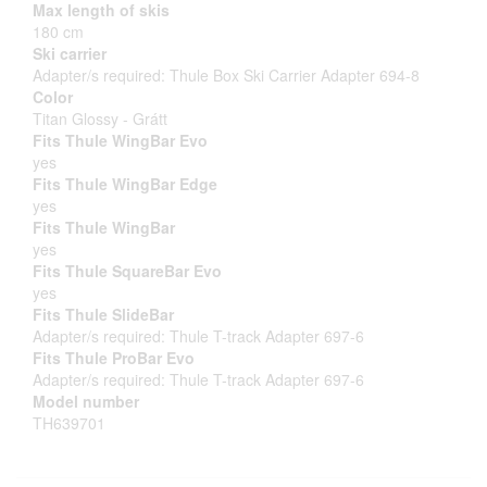
Max length of skis
180 cm
Ski carrier
Adapter/s required: Thule Box Ski Carrier Adapter 694-8
Color
Titan Glossy - Grátt
Fits Thule WingBar Evo
yes
Fits Thule WingBar Edge
yes
Fits Thule WingBar
yes
Fits Thule SquareBar Evo
yes
Fits Thule SlideBar
Adapter/s required: Thule T-track Adapter 697-6
Fits Thule ProBar Evo
Adapter/s required: Thule T-track Adapter 697-6
Model number
TH639701