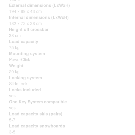
External dimensions (LxWxH)
194 x 89 x 43 cm
Internal dimensions (LxWxH)
182 x 72 x 38 cm
Height off crossbar
38 cm
Load capacity
75 kg
Mounting system
PowerClick
Weight
20 kg
Locking system
SlideLock
Locks included
yes
One Key System compatible
yes
Load capacity skis (pairs)
5-7
Load capacity snowboards
3-5