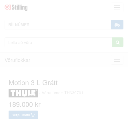
Toggl
naviga
Vöruflokkar
Toggl
naviga
Motion 3 L Grátt
-
Vörunúmer: TH639701
189.000 kr
Setja í körfu