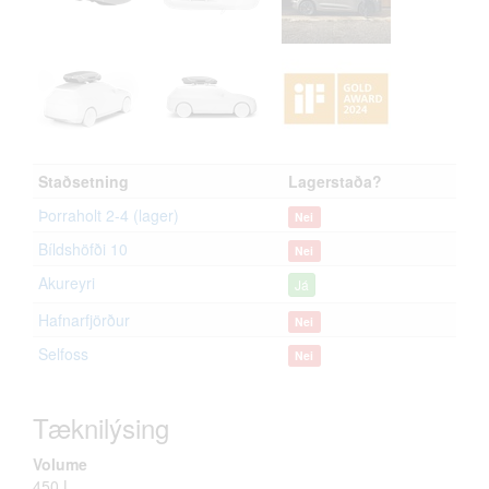
Staðsetning
Lagerstaða?
Þorraholt 2-4 (lager)
Nei
Bíldshöfði 10
Nei
Akureyri
Já
Hafnarfjörður
Nei
Selfoss
Nei
Tæknilýsing
Volume
450 L