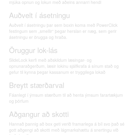
mjúka opnun og lokun með aðeins annarri hendi
Auðvelt í ásetningu
Auðvelt í ásetningu þar sem boxin koma með PowerClick
festingum sem „smellir“ þegar herslan er næg, sem gerir
ásetningu er örugga og hraða.
Öruggur lok-lás
SlideLock kerfi með aðskildum læsingar- og
opnunaraðgerðum, læsir lokinu sjálfkrafa á sínum stað og
gefur til kynna þegar kassanum er tryggilega lokað
Breytt stærðarval
Fáanlegt í ýmsum stærðum til að henta ýmsum farartækjum
og þörfum
Aðgangur að skotti
Hannað þannig að box geti verið framarlega á bíl svo það sé
gott aðgengi að skotti með lágmarkshættu á snertingu við