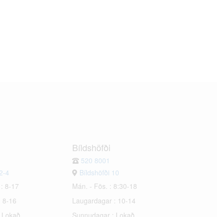
Bíldshöfði
520 8001
2-4
Bíldshöfði 10
 : 8-17
Mán. - Fös. : 8:30-18
: 8-16
Laugardagar : 10-14
: Lokað
Sunnudagar : Lokað