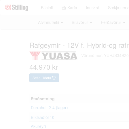
Bílaleit
Karfa
Innskrá
Sækja um 
Atvinnutæki
Bílavörur
Ferðavörur
Rafgeymir - 12V f. Hybrid-og ra
-
Vörunúmer: YUHJS34B20
44.970 kr
Setja í körfu
Staðsetning
Þorraholt 2-4 (lager)
Bíldshöfði 10
Akureyri