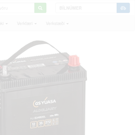
ki
Verkfæri
Verkstæði