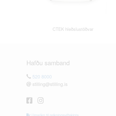
CTEK hleðslustöðvar
Hafðu samband
520 8000
stilling@stilling.is
Umsókn til reikningsviðskipta