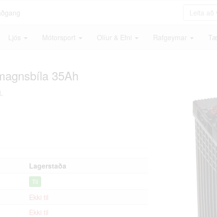
aðgang
Ljós
Mótorsport
Olíur & Efni
Rafgeymar
Tæ
fmagnsbíla 35Ah
L
Lagerstaða
Til
Ekki til
Ekki til