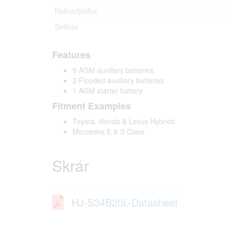
Hafnarfjörður
Selfoss
Features
9 AGM auxiliary batteries
2 Flooded auxiliary batteries
1 AGM starter battery
Fitment Examples
Toyota, Honda & Lexus Hybrids
Mercedes E & S Class
Skrár
HJ-S34B20L-Datasheet