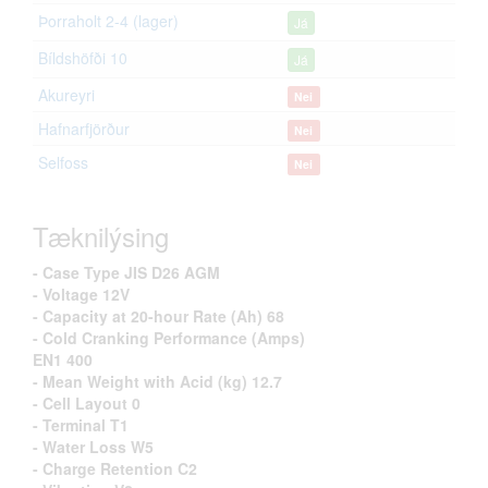
Þorraholt 2-4 (lager)
Já
Bíldshöfði 10
Já
Akureyri
Nei
Hafnarfjörður
Nei
Selfoss
Nei
Tæknilýsing
- Case Type JIS D26 AGM
- Voltage 12V
- Capacity at 20-hour Rate (Ah) 68
- Cold Cranking Performance (Amps)
EN1 400
- Mean Weight with Acid (kg) 12.7
- Cell Layout 0
- Terminal T1
- Water Loss W5
- Charge Retention C2