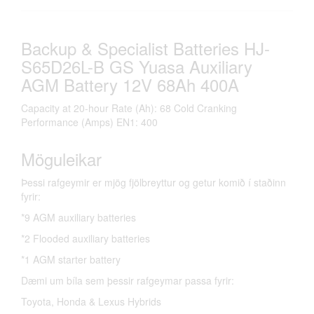
Backup & Specialist Batteries HJ-
S65D26L-B GS Yuasa Auxiliary
AGM Battery 12V 68Ah 400A
Capacity at 20-hour Rate (Ah): 68 Cold Cranking
Performance (Amps) EN1: 400
Möguleikar
Þessi rafgeymir er mjög fjölbreyttur og getur komið í staðinn
fyrir:
*9 AGM auxiliary batteries
*2 Flooded auxiliary batteries
*1 AGM starter battery
Dæmi um bíla sem þessir rafgeymar passa fyrir:
Toyota, Honda & Lexus Hybrids