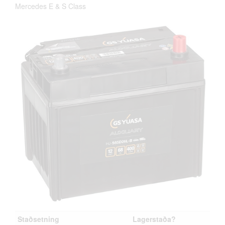
Mercedes E & S Class
Staðsetning
Lagerstaða?