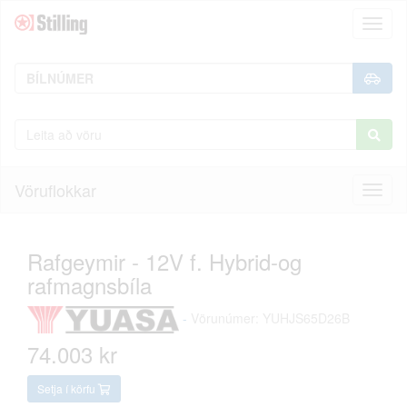
Toggl
naviga
Vöruflokkar
Toggl
naviga
Rafgeymir - 12V f. Hybrid-og
rafmagnsbíla
-
Vörunúmer: YUHJS65D26B
74.003 kr
Setja í körfu