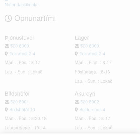
Notendaskilmálar
Opnunartími
Þjónustuver
Lager
520 8000
520 8000
Þorraholt 2-4
Þorraholt 2-4
Mán. - Fös. : 8-17
Mán. - Fimt. : 8-17
Lau. - Sun. : Lokað
Föstudaga. : 8-16
Lau. - Sun. : Lokað
Bíldshöfði
Akureyri
520 8001
520 8002
Bíldshöfði 10
Baldursnes 4
Mán. - Fös. : 8:30-18
Mán. - Fös. : 8-17
Laugardagar : 10-14
Lau. - Sun. : Lokað
Sunnudagar : Lokað