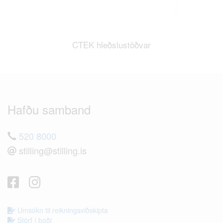
CTEK hleðslustöðvar
Hafðu samband
520 8000
stilling@stilling.is
Umsókn til reikningsviðskipta
Störf í boði