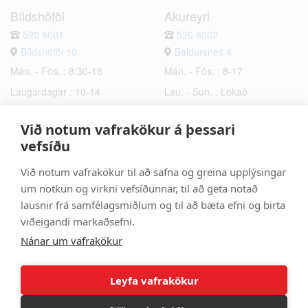
Bíldshöfði
Akureyri
520 8001
520 8002
Bíldshöfði 10
Baldursnes 4
Mán. - Fös. : 8:30-18
Mán. - Fös. : 8-17
Laugardagar : 10-14
Lau. - Sun. : Lokað
Sunnudagar : Lokað
Við notum vafrakökur á þessari
Hafnarfjörður
Selfoss
vefsíðu
520 8003
520 8006
Við notum vafrakökur til að safna og greina upplýsingar
Bæjarhraun 6
Hrísmýri 2a
um notkun og virkni vefsíðunnar, til að geta notað
Mán. - Fös. : 8-17
Mán. - Fös. : 8-17
lausnir frá samfélagsmiðlum og til að bæta efni og birta
Lau. - Sun. : Lokað
Lau. - Sun. : Lokað
viðeigandi markaðsefni.
Nánar um vafrakökur
Leyfa vafrakökur