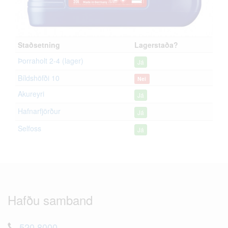
Staðsetning
Lagerstaða?
Þorraholt 2-4 (lager)
Já
Bíldshöfði 10
Nei
Akureyri
Já
Hafnarfjörður
Já
Selfoss
Já
Hafðu samband
520 8000