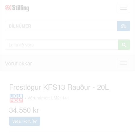
Toggl
naviga
Vöruflokkar
Toggl
naviga
Frostlögur KFS13 Rauður - 20L
-
Vörunúmer: LM21141
34.550 kr
Setja í körfu