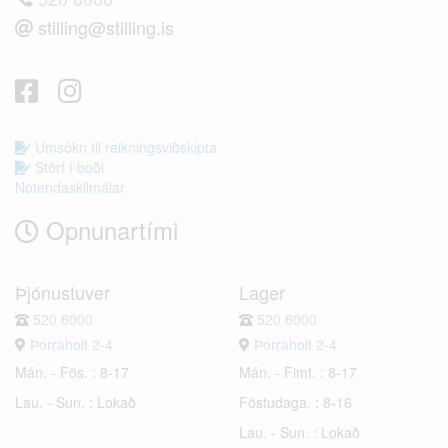
stilling@stilling.is
Umsókn til reikningsviðskipta
Störf í boði
Notendaskilmálar
Opnunartími
Þjónustuver
Lager
520 8000
520 8000
Þorraholt 2-4
Þorraholt 2-4
Mán. - Fös. : 8-17
Mán. - Fimt. : 8-17
Lau. - Sun. : Lokað
Föstudaga. : 8-16
Lau. - Sun. : Lokað