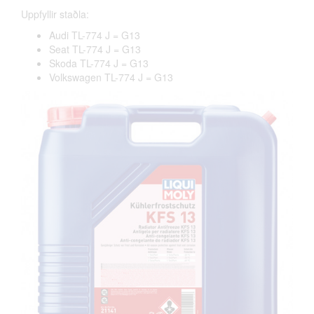
Uppfyllir staðla:
Audi TL-774 J = G13
Seat TL-774 J = G13
Skoda TL-774 J = G13
Volkswagen TL-774 J = G13