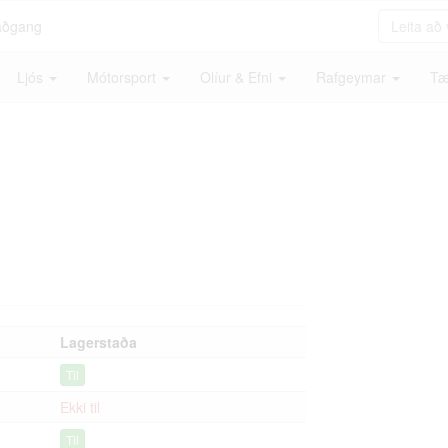
aðgang
Ljós
Mótorsport
Olíur & Efni
Rafgeymar
Tæ
Lagerstaða
Til
Ekki til
Til