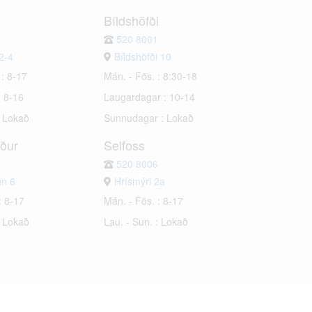
Bíldshöfði
520 8001
2-4
Bíldshöfði 10
 : 8-17
Mán. - Fös. : 8:30-18
: 8-16
Laugardagar : 10-14
: Lokað
Sunnudagar : Lokað
rður
Selfoss
520 8006
un 6
Hrísmýri 2a
: 8-17
Mán. - Fös. : 8-17
: Lokað
Lau. - Sun. : Lokað