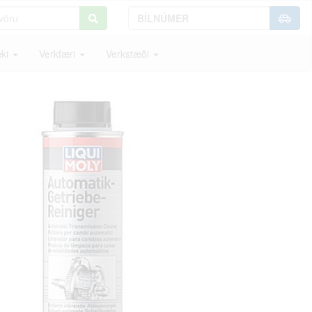
ki
Verkfæri
Verkstæði