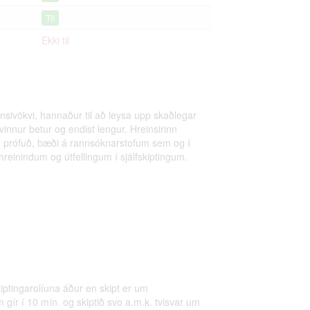
Til
Ekki til
insivökvi, hannaður til að leysa upp skaðlegar
g vinnur betur og endist lengur. Hreinsirinn
rið prófuð, bæði á rannsóknarstofum sem og í
óhreinindum og útfellingum í sjálfskiptingum.
kiptingarolíuna áður en skipt er um
 gír í 10 mín. og skiptið svo a.m.k. tvisvar um