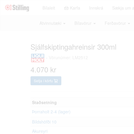
Bílaleit
Karfa
Innskrá
Sækja um 
Atvinnutæki
Bílavörur
Ferðavörur
Sjálfskiptingahreinsir 300ml
-
Vörunúmer: LM2512
4.070 kr
Setja í körfu
Staðsetning
Þorraholt 2-4 (lager)
Bíldshöfði 10
Akureyri