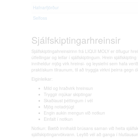
Hafnarfjörður
Selfoss
Sjálfskiptingarhreinsir
Sjálfskiptingahreinsirinn frá LIQUI MOLY er öflugur hre
útfellingar og leifar í sjálfskiptingum. Hrein sjálfskiptin
inniheldur mjög virk hreinsi- og leysiefni sem hafa ve
praktískum tilraunum, til að tryggja virkni þeirra gegn 
Eiginleikar:
Mild og hraðvirk hreinsun
Tryggir mjúkar skiptingar
Skaðlaust þéttingum í vél
Mjög notadrjúgt
Engin aukin mengun við notkun
Einfalt í notkun
Notkun: Bætið innihaldi brúsans saman við heita sjálfs
sjálfskiptingarvökvann. Leyfið vél að ganga í hlutlausum