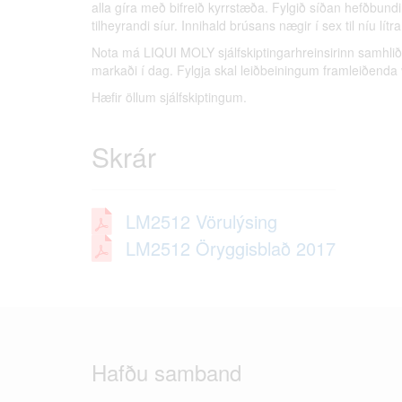
alla gíra með bifreið kyrrstæða. Fylgið síðan hefðbund
tilheyrandi síur. Innihald brúsans nægir í sex til níu lítra
Nota má LIQUI MOLY sjálfskiptingarhreinsirinn samhlið
markaði í dag. Fylgja skal leiðbeiningum framleiðenda v
Hæfir öllum sjálfskiptingum.
Skrár
LM2512 Vörulýsing
LM2512 Öryggisblað 2017
Hafðu samband