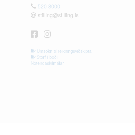
520 8000
stilling@stilling.is
Umsókn til reikningsviðskipta
Störf í boði
Notendaskilmálar