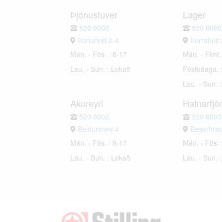
Þjónustuver
Lager
520 8000
520 8000
Þorraholt 2-4
Þorraholt 
Mán. - Fös. : 8-17
Mán. - Fimt.
Lau. - Sun. : Lokað
Föstudaga. 
Lau. - Sun. 
Akureyri
Hafnarfjö
520 8002
520 8003
Baldursnes 4
Bæjarhra
Mán. - Fös. : 8-17
Mán. - Fös. 
Lau. - Sun. : Lokað
Lau. - Sun. 