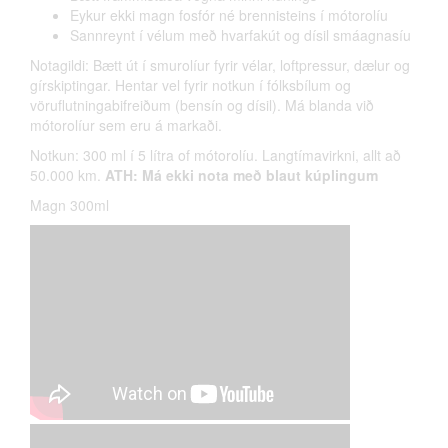
Eykur ekki magn fosfór né brennisteins í mótorolíu
Sannreynt í vélum með hvarfakút og dísil smáagnasíu
Notagildi: Bætt út í smurolíur fyrir vélar, loftpressur, dælur og
gírskiptingar. Hentar vel fyrir notkun í fólksbílum og
vöruflutningabifreiðum (bensín og dísil). Má blanda við
mótorolíur sem eru á markaði.
Notkun: 300 ml í 5 lítra of mótorolíu. Langtímavirkni, allt að
50.000 km.
ATH: Má ekki nota með blaut kúplingum
Magn 300ml