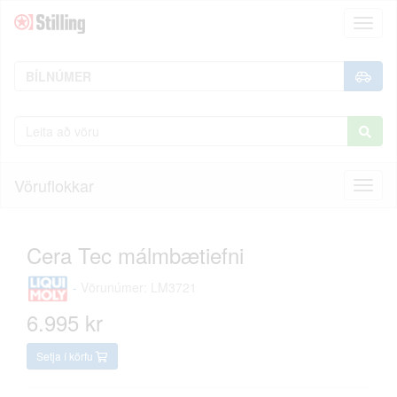
Toggl
naviga
Vöruflokkar
Toggl
naviga
Cera Tec málmbætiefni
-
Vörunúmer: LM3721
6.995 kr
Setja í körfu