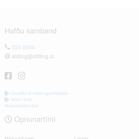
Hafðu samband
520 8000
stilling@stilling.is
Umsókn til reikningsviðskipta
Störf í boði
Notendaskilmálar
Opnunartími
Þjónustuver
Lager