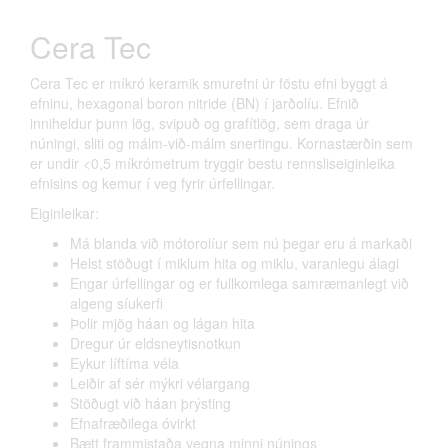
Cera Tec
Cera Tec er míkró keramik smurefni úr föstu efni byggt á
efninu, hexagonal boron nitride (BN) í jarðolíu. Efnið
inniheldur þunn lög, svipuð og grafítlög, sem draga úr
núningi, sliti og málm-við-málm snertingu. Kornastærðin sem
er undir <0,5 míkrómetrum tryggir bestu rennsliseiginleika
efnisins og kemur í veg fyrir úrfellingar.
Eiginleikar:
Má blanda við mótorolíur sem nú þegar eru á markaði
Helst stöðugt í miklum hita og miklu, varanlegu álagi
Engar úrfellingar og er fullkomlega samræmanlegt við
algeng síukerfi
Þolir mjög háan og lágan hita
Dregur úr eldsneytisnotkun
Eykur líftíma véla
Leiðir af sér mýkri vélargang
Stöðugt við háan þrýsting
Efnafræðilega óvirkt
Bætt frammistaða vegna minni núnings