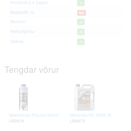
Þorraholt 2-4 (lager)
Já
Bíldshöfði 10
Nei
Akureyri
Já
Hafnarfjörður
Já
Selfoss
Já
Tengdar vörur
Vélahreinsir ProLine 500ml
Mótorolía HC 5W30 5L
LM2978
LM8973