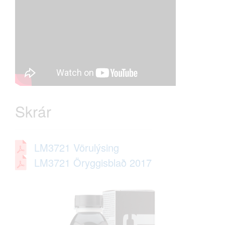
Skrár
LM3721 Vörulýsing
LM3721 Öryggisblað 2017