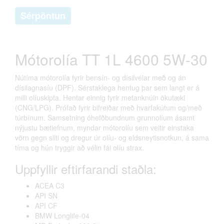
Sérpöntun
Mótorolía TT 1L 4600 5W-30
Nútíma mótorolía fyrir bensín- og dísilvélar með og án
dísilagnasíu (DPF). Sérstaklega hentug þar sem langt er á
milli olíuskipta. Hentar einnig fyrir metanknúin ökutæki
(CNG/LPG). Prófað fyrir bifreiðar með hvarfakútum og/með
túrbínum. Samsetning óhefðbundnum grunnolíum ásamt
nýjustu bætiefnum, myndar mótorolíu sem veitir einstaka
vörn gegn sliti og dregur úr olíu- og eldsneytisnotkun, á sama
tíma og hún tryggir að vélin fái olíu strax.
Uppfyllir eftirfarandi staðla:
ACEA C3
API SN
API CF
BMW Longlife-04