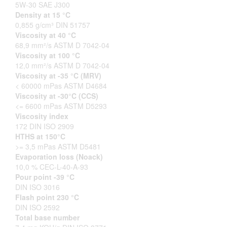
5W-30 SAE J300
Density at 15 °C
0,855 g/cm³ DIN 51757
Viscosity at 40 °C
68,9 mm²/s ASTM D 7042-04
Viscosity at 100 °C
12,0 mm²/s ASTM D 7042-04
Viscosity at -35 °C (MRV)
< 60000 mPas ASTM D4684
Viscosity at -30°C (CCS)
<= 6600 mPas ASTM D5293
Viscosity index
172 DIN ISO 2909
HTHS at 150°C
>= 3,5 mPas ASTM D5481
Evaporation loss (Noack)
10,0 % CEC-L-40-A-93
Pour point -39 °C
DIN ISO 3016
Flash point 230 °C
DIN ISO 2592
Total base number