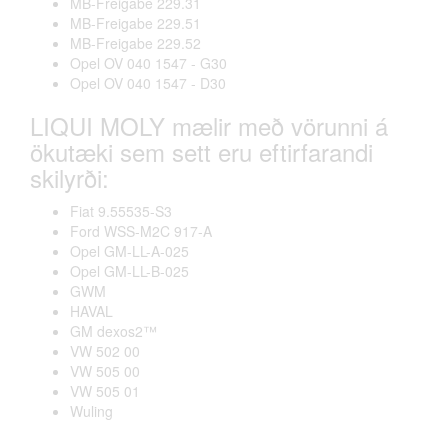
MB-Freigabe 229.31
MB-Freigabe 229.51
MB-Freigabe 229.52
Opel OV 040 1547 - G30
Opel OV 040 1547 - D30
LIQUI MOLY mælir með vörunni á
ökutæki sem sett eru eftirfarandi
skilyrði:
Fiat 9.55535-S3
Ford WSS-M2C 917-A
Opel GM-LL-A-025
Opel GM-LL-B-025
GWM
HAVAL
GM dexos2™
VW 502 00
VW 505 00
VW 505 01
Wuling