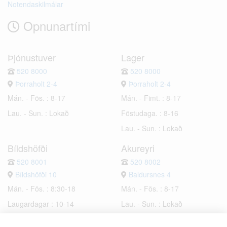
Notendaskilmálar
Opnunartími
Þjónustuver
Lager
520 8000
520 8000
Þorraholt 2-4
Þorraholt 2-4
Mán. - Fös. : 8-17
Mán. - Fimt. : 8-17
Lau. - Sun. : Lokað
Föstudaga. : 8-16
Lau. - Sun. : Lokað
Bíldshöfði
Akureyri
520 8001
520 8002
Bíldshöfði 10
Baldursnes 4
Mán. - Fös. : 8:30-18
Mán. - Fös. : 8-17
Laugardagar : 10-14
Lau. - Sun. : Lokað
Sunnudagar : Lokað