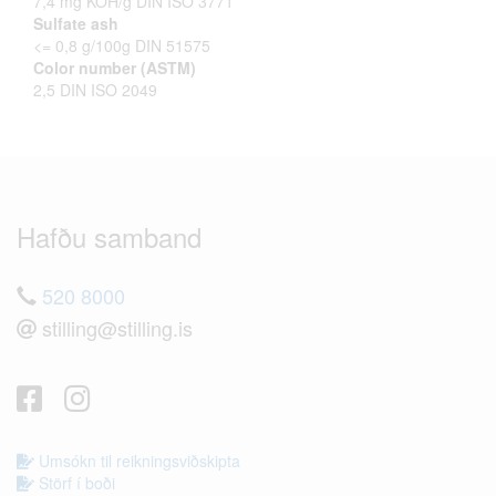
7,4 mg KOH/g DIN ISO 3771
Sulfate ash
<= 0,8 g/100g DIN 51575
Color number (ASTM)
2,5 DIN ISO 2049
Hafðu samband
520 8000
stilling@stilling.is
Umsókn til reikningsviðskipta
Störf í boði