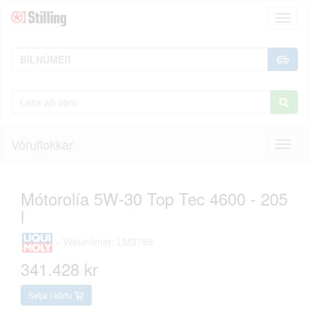
Toggl
naviga
Vöruflokkar
Toggl
naviga
Mótorolía 5W-30 Top Tec 4600 - 205
l
-
Vörunúmer: LM3759
341.428 kr
Setja í körfu